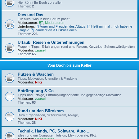
Hier könnt Ihr Euch vorstellen.
Themen:
2
Dies und Das
Für alles, was in kein Forum passt.
Moderatoren:
ET
,
Moderatoren
Unterforen:
Ärger und Freuden des Alltags
,
Helft mir mal ... Ich habe ne
Frage?
,
Plaudereien & Diskussionen
Themen:
226
Urlaub, Reisen & Unternehmungen
Fragem. Tipps, Erfahrungen rund ums Reisen, Kurztrips, Sehenswürdigkeiten
Moderator:
zausel
Themen:
65
Vom Dach bis zum Keller
Putzen & Waschen
Tipps, Motivation, Utensilien & Produkte
Moderator:
NiKi
Entrümplung & Co
Tipps und Erfolge, Entrümplungsberichte und gegenseitige Motivation
Moderator:
zausel
Themen:
63
Rund um den Bürokram
Büro Organisation, Schreibkram, Ablage, ...
Moderator:
NiKi
Themen:
38
Technik, Handy, PC, Software, Auto ...
alles rund um Computer, Telefon, Elektrogeräte, KFZ