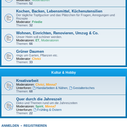
Moderator:
Moderatoren
Themen:
52
Kochen, Backen, Lebensmittel, Küchenutensilien
Der tägliche Topfgucker und das Plätzchen für Fragen, Anregungen und
Rezepte
Moderator:
Friedie
Themen:
32
Wohnen, Einrichten, Renovieren, Umzug & Co.
Unser Heim soll schöner werden.
Moderatoren:
ET
,
Moderatoren
Themen:
66
Grüner Daumen
rings um Garten, Pflanzen etc.
Moderator:
Chrici
Themen:
33
Kultur & Hobby
Kreativarbeit
Moderatoren:
Chrici
,
Minna7
Unterforen:
Handarbeiten & Nähen
,
Gestalterisches
Themen:
68
Quer durch die Jahreszeit
Deko und Themen rund um die Jahreszeiten
Moderatoren:
Spirit
,
Minna7
Unterforum:
Frühling & Ostern
Themen:
22
ANMELDEN
•
REGISTRIEREN