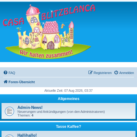
FAQ
Registrieren
Anmelden
Foren-Übersicht
Aktuelle Zeit: 07 Aug 2026, 03:37
Allgemeines
Admin-News!
Neuerungen und Ankündigungen (von den Administratoren)
Themen:
4
Tasse Kaffee?
Hallihallo!