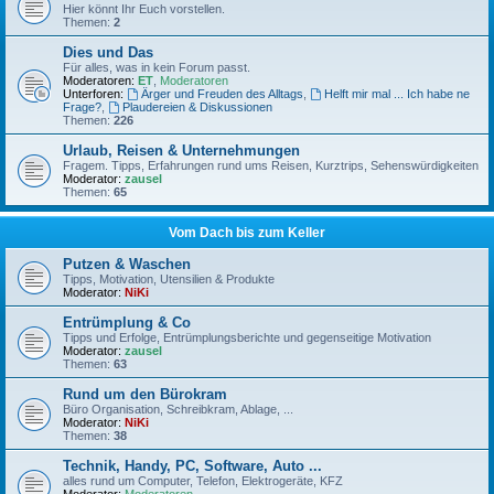
Hier könnt Ihr Euch vorstellen.
Themen:
2
Dies und Das
Für alles, was in kein Forum passt.
Moderatoren:
ET
,
Moderatoren
Unterforen:
Ärger und Freuden des Alltags
,
Helft mir mal ... Ich habe ne
Frage?
,
Plaudereien & Diskussionen
Themen:
226
Urlaub, Reisen & Unternehmungen
Fragem. Tipps, Erfahrungen rund ums Reisen, Kurztrips, Sehenswürdigkeiten
Moderator:
zausel
Themen:
65
Vom Dach bis zum Keller
Putzen & Waschen
Tipps, Motivation, Utensilien & Produkte
Moderator:
NiKi
Entrümplung & Co
Tipps und Erfolge, Entrümplungsberichte und gegenseitige Motivation
Moderator:
zausel
Themen:
63
Rund um den Bürokram
Büro Organisation, Schreibkram, Ablage, ...
Moderator:
NiKi
Themen:
38
Technik, Handy, PC, Software, Auto ...
alles rund um Computer, Telefon, Elektrogeräte, KFZ