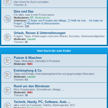
Hier könnt Ihr Euch vorstellen.
Themen:
2
Dies und Das
Für alles, was in kein Forum passt.
Moderatoren:
ET
,
Moderatoren
Unterforen:
Ärger und Freuden des Alltags
,
Helft mir mal ... Ich habe ne
Frage?
,
Plaudereien & Diskussionen
Themen:
226
Urlaub, Reisen & Unternehmungen
Fragem. Tipps, Erfahrungen rund ums Reisen, Kurztrips, Sehenswürdigkeiten
Moderator:
zausel
Themen:
65
Vom Dach bis zum Keller
Putzen & Waschen
Tipps, Motivation, Utensilien & Produkte
Moderator:
NiKi
Entrümplung & Co
Tipps und Erfolge, Entrümplungsberichte und gegenseitige Motivation
Moderator:
zausel
Themen:
63
Rund um den Bürokram
Büro Organisation, Schreibkram, Ablage, ...
Moderator:
NiKi
Themen:
38
Technik, Handy, PC, Software, Auto ...
alles rund um Computer, Telefon, Elektrogeräte, KFZ