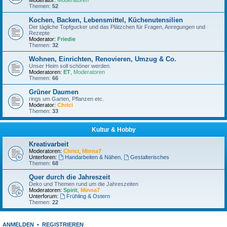
Moderator:
Moderatoren
Themen:
52
Kochen, Backen, Lebensmittel, Küchenutensilien
Der tägliche Topfgucker und das Plätzchen für Fragen, Anregungen und
Rezepte
Moderator:
Friedie
Themen:
32
Wohnen, Einrichten, Renovieren, Umzug & Co.
Unser Heim soll schöner werden.
Moderatoren:
ET
,
Moderatoren
Themen:
66
Grüner Daumen
rings um Garten, Pflanzen etc.
Moderator:
Chrici
Themen:
33
Kultur & Hobby
Kreativarbeit
Moderatoren:
Chrici
,
Minna7
Unterforen:
Handarbeiten & Nähen
,
Gestalterisches
Themen:
68
Quer durch die Jahreszeit
Deko und Themen rund um die Jahreszeiten
Moderatoren:
Spirit
,
Minna7
Unterforum:
Frühling & Ostern
Themen:
22
ANMELDEN
•
REGISTRIEREN