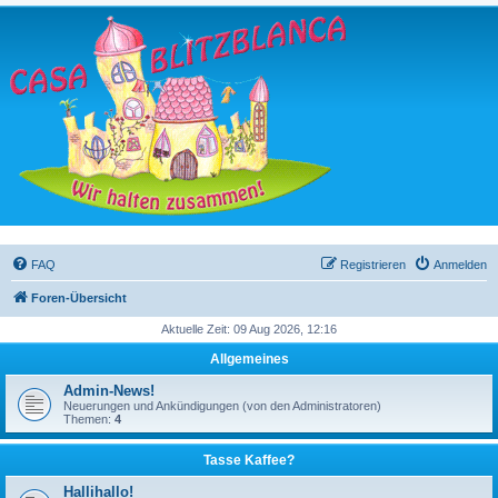
FAQ
Registrieren
Anmelden
Foren-Übersicht
Aktuelle Zeit: 09 Aug 2026, 12:16
Allgemeines
Admin-News!
Neuerungen und Ankündigungen (von den Administratoren)
Themen:
4
Tasse Kaffee?
Hallihallo!