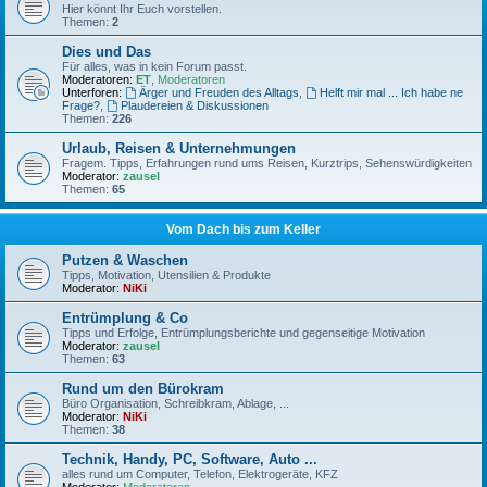
Hier könnt Ihr Euch vorstellen.
Themen:
2
Dies und Das
Für alles, was in kein Forum passt.
Moderatoren:
ET
,
Moderatoren
Unterforen:
Ärger und Freuden des Alltags
,
Helft mir mal ... Ich habe ne
Frage?
,
Plaudereien & Diskussionen
Themen:
226
Urlaub, Reisen & Unternehmungen
Fragem. Tipps, Erfahrungen rund ums Reisen, Kurztrips, Sehenswürdigkeiten
Moderator:
zausel
Themen:
65
Vom Dach bis zum Keller
Putzen & Waschen
Tipps, Motivation, Utensilien & Produkte
Moderator:
NiKi
Entrümplung & Co
Tipps und Erfolge, Entrümplungsberichte und gegenseitige Motivation
Moderator:
zausel
Themen:
63
Rund um den Bürokram
Büro Organisation, Schreibkram, Ablage, ...
Moderator:
NiKi
Themen:
38
Technik, Handy, PC, Software, Auto ...
alles rund um Computer, Telefon, Elektrogeräte, KFZ