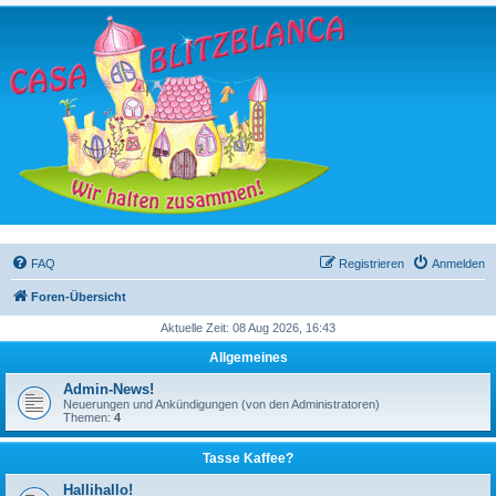
FAQ
Registrieren
Anmelden
Foren-Übersicht
Aktuelle Zeit: 08 Aug 2026, 16:43
Allgemeines
Admin-News!
Neuerungen und Ankündigungen (von den Administratoren)
Themen:
4
Tasse Kaffee?
Hallihallo!