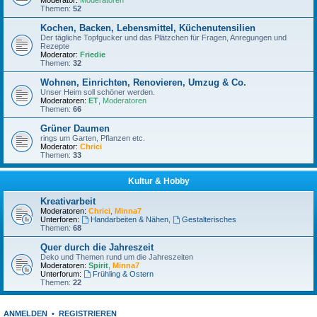
Moderator:
Moderatoren
Themen:
52
Kochen, Backen, Lebensmittel, Küchenutensilien
Der tägliche Topfgucker und das Plätzchen für Fragen, Anregungen und
Rezepte
Moderator:
Friedie
Themen:
32
Wohnen, Einrichten, Renovieren, Umzug & Co.
Unser Heim soll schöner werden.
Moderatoren:
ET
,
Moderatoren
Themen:
66
Grüner Daumen
rings um Garten, Pflanzen etc.
Moderator:
Chrici
Themen:
33
Kultur & Hobby
Kreativarbeit
Moderatoren:
Chrici
,
Minna7
Unterforen:
Handarbeiten & Nähen
,
Gestalterisches
Themen:
68
Quer durch die Jahreszeit
Deko und Themen rund um die Jahreszeiten
Moderatoren:
Spirit
,
Minna7
Unterforum:
Frühling & Ostern
Themen:
22
ANMELDEN
•
REGISTRIEREN