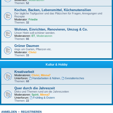
Moderator:
Moderatoren
Themen:
52
Kochen, Backen, Lebensmittel, Küchenutensilien
Der tägliche Topfgucker und das Plätzchen für Fragen, Anregungen und
Rezepte
Moderator:
Friedie
Themen:
32
Wohnen, Einrichten, Renovieren, Umzug & Co.
Unser Heim soll schöner werden.
Moderatoren:
ET
,
Moderatoren
Themen:
66
Grüner Daumen
rings um Garten, Pflanzen etc.
Moderator:
Chrici
Themen:
33
Kultur & Hobby
Kreativarbeit
Moderatoren:
Chrici
,
Minna7
Unterforen:
Handarbeiten & Nähen
,
Gestalterisches
Themen:
68
Quer durch die Jahreszeit
Deko und Themen rund um die Jahreszeiten
Moderatoren:
Spirit
,
Minna7
Unterforum:
Frühling & Ostern
Themen:
22
ANMELDEN
•
REGISTRIEREN