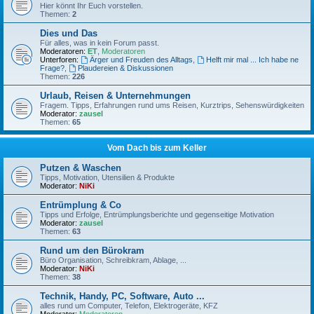
Hier könnt Ihr Euch vorstellen.
Themen:
2
Dies und Das
Für alles, was in kein Forum passt.
Moderatoren:
ET
,
Moderatoren
Unterforen:
Ärger und Freuden des Alltags
,
Helft mir mal ... Ich habe ne
Frage?
,
Plaudereien & Diskussionen
Themen:
226
Urlaub, Reisen & Unternehmungen
Fragem. Tipps, Erfahrungen rund ums Reisen, Kurztrips, Sehenswürdigkeiten
Moderator:
zausel
Themen:
65
Vom Dach bis zum Keller
Putzen & Waschen
Tipps, Motivation, Utensilien & Produkte
Moderator:
NiKi
Entrümplung & Co
Tipps und Erfolge, Entrümplungsberichte und gegenseitige Motivation
Moderator:
zausel
Themen:
63
Rund um den Bürokram
Büro Organisation, Schreibkram, Ablage, ...
Moderator:
NiKi
Themen:
38
Technik, Handy, PC, Software, Auto ...
alles rund um Computer, Telefon, Elektrogeräte, KFZ