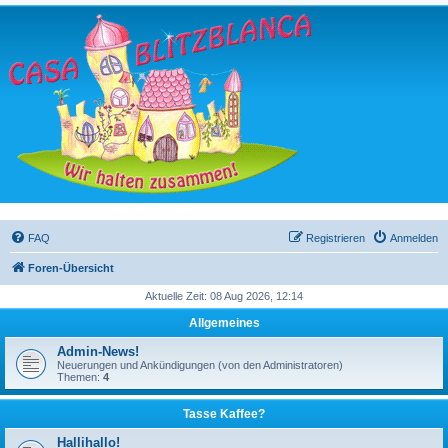
FAQ
Registrieren
Anmelden
Foren-Übersicht
Aktuelle Zeit: 08 Aug 2026, 12:14
Allgemeines
Admin-News!
Neuerungen und Ankündigungen (von den Administratoren)
Themen:
4
Tasse Kaffee?
Hallihallo!