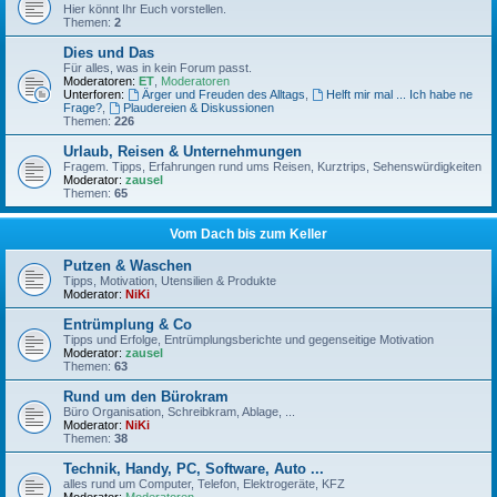
Hier könnt Ihr Euch vorstellen.
Themen:
2
Dies und Das
Für alles, was in kein Forum passt.
Moderatoren:
ET
,
Moderatoren
Unterforen:
Ärger und Freuden des Alltags
,
Helft mir mal ... Ich habe ne
Frage?
,
Plaudereien & Diskussionen
Themen:
226
Urlaub, Reisen & Unternehmungen
Fragem. Tipps, Erfahrungen rund ums Reisen, Kurztrips, Sehenswürdigkeiten
Moderator:
zausel
Themen:
65
Vom Dach bis zum Keller
Putzen & Waschen
Tipps, Motivation, Utensilien & Produkte
Moderator:
NiKi
Entrümplung & Co
Tipps und Erfolge, Entrümplungsberichte und gegenseitige Motivation
Moderator:
zausel
Themen:
63
Rund um den Bürokram
Büro Organisation, Schreibkram, Ablage, ...
Moderator:
NiKi
Themen:
38
Technik, Handy, PC, Software, Auto ...
alles rund um Computer, Telefon, Elektrogeräte, KFZ