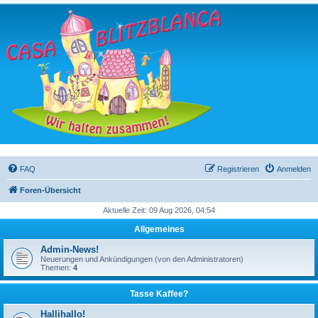
FAQ
Registrieren
Anmelden
Foren-Übersicht
Aktuelle Zeit: 09 Aug 2026, 04:54
Allgemeines
Admin-News!
Neuerungen und Ankündigungen (von den Administratoren)
Themen:
4
Tasse Kaffee?
Hallihallo!