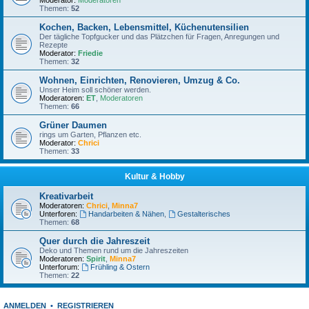
Moderator:
Moderatoren
Themen:
52
Kochen, Backen, Lebensmittel, Küchenutensilien
Der tägliche Topfgucker und das Plätzchen für Fragen, Anregungen und
Rezepte
Moderator:
Friedie
Themen:
32
Wohnen, Einrichten, Renovieren, Umzug & Co.
Unser Heim soll schöner werden.
Moderatoren:
ET
,
Moderatoren
Themen:
66
Grüner Daumen
rings um Garten, Pflanzen etc.
Moderator:
Chrici
Themen:
33
Kultur & Hobby
Kreativarbeit
Moderatoren:
Chrici
,
Minna7
Unterforen:
Handarbeiten & Nähen
,
Gestalterisches
Themen:
68
Quer durch die Jahreszeit
Deko und Themen rund um die Jahreszeiten
Moderatoren:
Spirit
,
Minna7
Unterforum:
Frühling & Ostern
Themen:
22
ANMELDEN
•
REGISTRIEREN