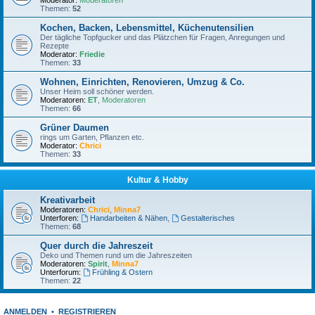
Moderator:
Moderatoren
Themen:
52
Kochen, Backen, Lebensmittel, Küchenutensilien
Der tägliche Topfgucker und das Plätzchen für Fragen, Anregungen und
Rezepte
Moderator:
Friedie
Themen:
33
Wohnen, Einrichten, Renovieren, Umzug & Co.
Unser Heim soll schöner werden.
Moderatoren:
ET
,
Moderatoren
Themen:
66
Grüner Daumen
rings um Garten, Pflanzen etc.
Moderator:
Chrici
Themen:
33
Kultur & Hobby
Kreativarbeit
Moderatoren:
Chrici
,
Minna7
Unterforen:
Handarbeiten & Nähen
,
Gestalterisches
Themen:
68
Quer durch die Jahreszeit
Deko und Themen rund um die Jahreszeiten
Moderatoren:
Spirit
,
Minna7
Unterforum:
Frühling & Ostern
Themen:
22
ANMELDEN
•
REGISTRIEREN