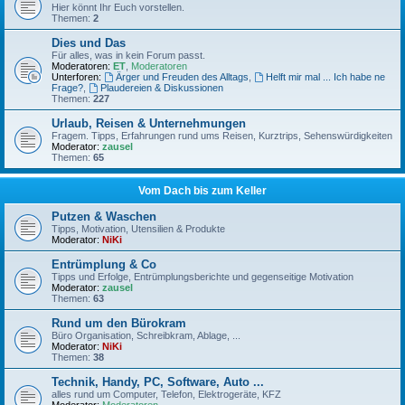
Hier könnt Ihr Euch vorstellen.
Themen:
2
Dies und Das
Für alles, was in kein Forum passt.
Moderatoren:
ET
,
Moderatoren
Unterforen:
Ärger und Freuden des Alltags
,
Helft mir mal ... Ich habe ne
Frage?
,
Plaudereien & Diskussionen
Themen:
227
Urlaub, Reisen & Unternehmungen
Fragem. Tipps, Erfahrungen rund ums Reisen, Kurztrips, Sehenswürdigkeiten
Moderator:
zausel
Themen:
65
Vom Dach bis zum Keller
Putzen & Waschen
Tipps, Motivation, Utensilien & Produkte
Moderator:
NiKi
Entrümplung & Co
Tipps und Erfolge, Entrümplungsberichte und gegenseitige Motivation
Moderator:
zausel
Themen:
63
Rund um den Bürokram
Büro Organisation, Schreibkram, Ablage, ...
Moderator:
NiKi
Themen:
38
Technik, Handy, PC, Software, Auto ...
alles rund um Computer, Telefon, Elektrogeräte, KFZ