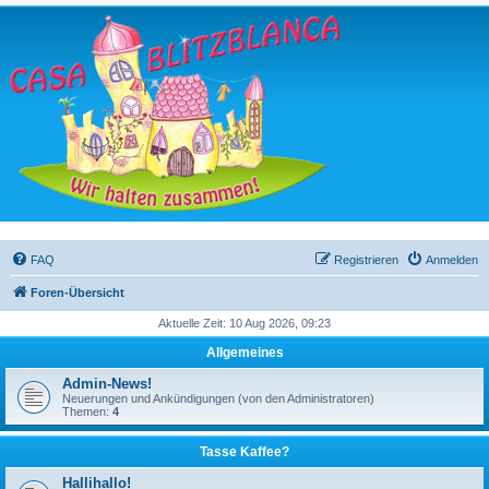
FAQ
Registrieren
Anmelden
Foren-Übersicht
Aktuelle Zeit: 10 Aug 2026, 09:23
Allgemeines
Admin-News!
Neuerungen und Ankündigungen (von den Administratoren)
Themen:
4
Tasse Kaffee?
Hallihallo!