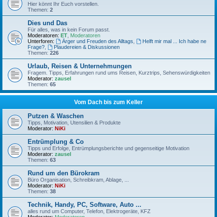
Hier könnt Ihr Euch vorstellen.
Themen:
2
Dies und Das
Für alles, was in kein Forum passt.
Moderatoren:
ET
,
Moderatoren
Unterforen:
Ärger und Freuden des Alltags
,
Helft mir mal ... Ich habe ne
Frage?
,
Plaudereien & Diskussionen
Themen:
226
Urlaub, Reisen & Unternehmungen
Fragem. Tipps, Erfahrungen rund ums Reisen, Kurztrips, Sehenswürdigkeiten
Moderator:
zausel
Themen:
65
Vom Dach bis zum Keller
Putzen & Waschen
Tipps, Motivation, Utensilien & Produkte
Moderator:
NiKi
Entrümplung & Co
Tipps und Erfolge, Entrümplungsberichte und gegenseitige Motivation
Moderator:
zausel
Themen:
63
Rund um den Bürokram
Büro Organisation, Schreibkram, Ablage, ...
Moderator:
NiKi
Themen:
38
Technik, Handy, PC, Software, Auto ...
alles rund um Computer, Telefon, Elektrogeräte, KFZ