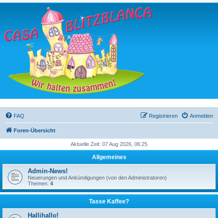
FAQ
Registrieren
Anmelden
Foren-Übersicht
Aktuelle Zeit: 07 Aug 2026, 06:25
Allgemeines
Admin-News!
Neuerungen und Ankündigungen (von den Administratoren)
Themen:
4
Tasse Kaffee?
Hallihallo!