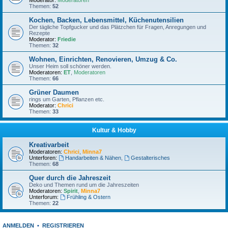
Moderator:
Moderatoren
Themen:
52
Kochen, Backen, Lebensmittel, Küchenutensilien
Der tägliche Topfgucker und das Plätzchen für Fragen, Anregungen und
Rezepte
Moderator:
Friedie
Themen:
32
Wohnen, Einrichten, Renovieren, Umzug & Co.
Unser Heim soll schöner werden.
Moderatoren:
ET
,
Moderatoren
Themen:
66
Grüner Daumen
rings um Garten, Pflanzen etc.
Moderator:
Chrici
Themen:
33
Kultur & Hobby
Kreativarbeit
Moderatoren:
Chrici
,
Minna7
Unterforen:
Handarbeiten & Nähen
,
Gestalterisches
Themen:
68
Quer durch die Jahreszeit
Deko und Themen rund um die Jahreszeiten
Moderatoren:
Spirit
,
Minna7
Unterforum:
Frühling & Ostern
Themen:
22
ANMELDEN
•
REGISTRIEREN