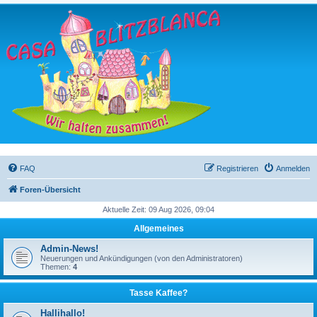
FAQ
Registrieren
Anmelden
Foren-Übersicht
Aktuelle Zeit: 09 Aug 2026, 09:04
Allgemeines
Admin-News!
Neuerungen und Ankündigungen (von den Administratoren)
Themen:
4
Tasse Kaffee?
Hallihallo!