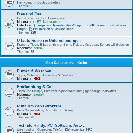
Hier könnt Ihr Euch vorstellen.
Themen:
2
Dies und Das
Für alles, was in kein Forum passt.
Moderatoren:
ET
,
Moderatoren
Unterforen:
Ärger und Freuden des Alltags
,
Helft mir mal ... Ich habe ne
Frage?
,
Plaudereien & Diskussionen
Themen:
226
Urlaub, Reisen & Unternehmungen
Fragem. Tipps, Erfahrungen rund ums Reisen, Kurztrips, Sehenswürdigkeiten
Moderator:
zausel
Themen:
65
Vom Dach bis zum Keller
Putzen & Waschen
Tipps, Motivation, Utensilien & Produkte
Moderator:
NiKi
Entrümplung & Co
Tipps und Erfolge, Entrümplungsberichte und gegenseitige Motivation
Moderator:
zausel
Themen:
63
Rund um den Bürokram
Büro Organisation, Schreibkram, Ablage, ...
Moderator:
NiKi
Themen:
38
Technik, Handy, PC, Software, Auto ...
alles rund um Computer, Telefon, Elektrogeräte, KFZ