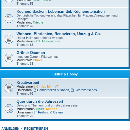
Moderator:
Moderatoren
Themen:
52
Kochen, Backen, Lebensmittel, Küchenutensilien
Der tägliche Topfgucker und das Plätzchen für Fragen, Anregungen und
Rezepte
Moderator:
Friedie
Themen:
32
Wohnen, Einrichten, Renovieren, Umzug & Co.
Unser Heim soll schöner werden.
Moderatoren:
ET
,
Moderatoren
Themen:
66
Grüner Daumen
rings um Garten, Pflanzen etc.
Moderator:
Chrici
Themen:
33
Kultur & Hobby
Kreativarbeit
Moderatoren:
Chrici
,
Minna7
Unterforen:
Handarbeiten & Nähen
,
Gestalterisches
Themen:
68
Quer durch die Jahreszeit
Deko und Themen rund um die Jahreszeiten
Moderatoren:
Spirit
,
Minna7
Unterforum:
Frühling & Ostern
Themen:
22
ANMELDEN
•
REGISTRIEREN