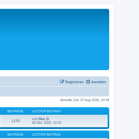
Registrieren
Anmelden
Aktuelle Zeit: 07 Aug 2026, 10:49
BEITRÄGE
LETZTER BEITRAG
N
von
Blue
1155
e
09 Dez 2025, 10:10
u
e
s
BEITRÄGE
LETZTER BEITRAG
t