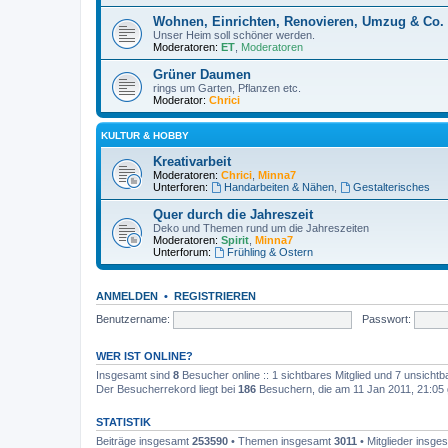
Wohnen, Einrichten, Renovieren, Umzug & Co.
Unser Heim soll schöner werden.
Moderatoren:
ET
,
Moderatoren
Grüner Daumen
rings um Garten, Pflanzen etc.
Moderator:
Chrici
KULTUR & HOBBY
Kreativarbeit
Moderatoren:
Chrici
,
Minna7
Unterforen:
Handarbeiten & Nähen
,
Gestalterisches
Quer durch die Jahreszeit
Deko und Themen rund um die Jahreszeiten
Moderatoren:
Spirit
,
Minna7
Unterforum:
Frühling & Ostern
ANMELDEN
•
REGISTRIEREN
Benutzername:
Passwort:
WER IST ONLINE?
Insgesamt sind
8
Besucher online :: 1 sichtbares Mitglied und 7 unsichtb
Der Besucherrekord liegt bei
186
Besuchern, die am 11 Jan 2011, 21:05 g
STATISTIK
Beiträge insgesamt
253590
• Themen insgesamt
3011
• Mitglieder insg