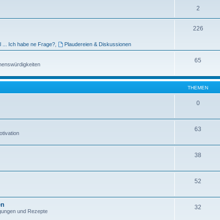
2
226
l ... Ich habe ne Frage?
,
Plaudereien & Diskussionen
65
henswürdigkeiten
THEMEN
0
63
tivation
38
52
en
32
egungen und Rezepte