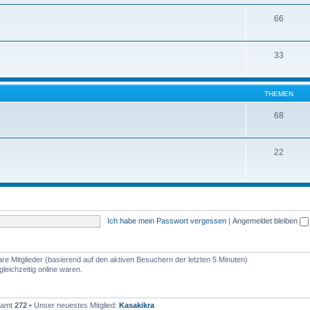
66
33
THEMEN
68
22
Ich habe mein Passwort vergessen
|
Angemeldet bleiben
are Mitglieder (basierend auf den aktiven Besuchern der letzten 5 Minuten)
leichzeitig online waren.
esamt
272
• Unser neuestes Mitglied:
Kasakikra