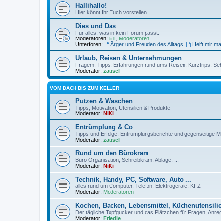
Hallihallo!
Hier könnt Ihr Euch vorstellen.
Dies und Das
Für alles, was in kein Forum passt.
Moderatoren:
ET
,
Moderatoren
Unterforen:
Ärger und Freuden des Alltags
,
Helft mir ma
Urlaub, Reisen & Unternehmungen
Fragem. Tipps, Erfahrungen rund ums Reisen, Kurztrips, Se
Moderator:
zausel
VOM DACH BIS ZUM KELLER
Putzen & Waschen
Tipps, Motivation, Utensilien & Produkte
Moderator:
NiKi
Entrümplung & Co
Tipps und Erfolge, Entrümplungsberichte und gegenseitige Mo
Moderator:
zausel
Rund um den Bürokram
Büro Organisation, Schreibkram, Ablage, ...
Moderator:
NiKi
Technik, Handy, PC, Software, Auto ...
alles rund um Computer, Telefon, Elektrogeräte, KFZ
Moderator:
Moderatoren
Kochen, Backen, Lebensmittel, Küchenutensili
Der tägliche Topfgucker und das Plätzchen für Fragen, Anr
Moderator:
Friedie