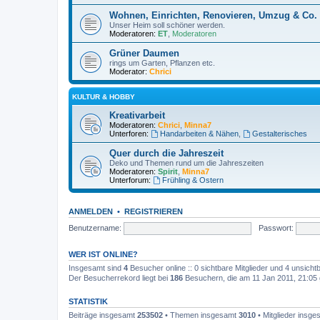
Wohnen, Einrichten, Renovieren, Umzug & Co.
Unser Heim soll schöner werden.
Moderatoren:
ET
,
Moderatoren
Grüner Daumen
rings um Garten, Pflanzen etc.
Moderator:
Chrici
KULTUR & HOBBY
Kreativarbeit
Moderatoren:
Chrici
,
Minna7
Unterforen:
Handarbeiten & Nähen
,
Gestalterisches
Quer durch die Jahreszeit
Deko und Themen rund um die Jahreszeiten
Moderatoren:
Spirit
,
Minna7
Unterforum:
Frühling & Ostern
ANMELDEN
•
REGISTRIEREN
Benutzername:
Passwort:
WER IST ONLINE?
Insgesamt sind
4
Besucher online :: 0 sichtbare Mitglieder und 4 unsicht
Der Besucherrekord liegt bei
186
Besuchern, die am 11 Jan 2011, 21:05 g
STATISTIK
Beiträge insgesamt
253502
• Themen insgesamt
3010
• Mitglieder insg