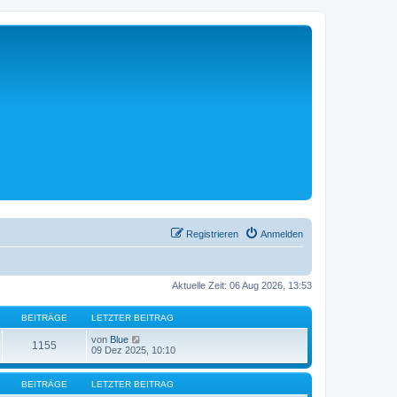
Registrieren
Anmelden
Aktuelle Zeit: 06 Aug 2026, 13:53
BEITRÄGE
LETZTER BEITRAG
N
von
Blue
1155
e
09 Dez 2025, 10:10
u
e
s
BEITRÄGE
LETZTER BEITRAG
t