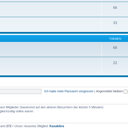
66
33
THEMEN
68
22
Ich habe mein Passwort vergessen
|
Angemeldet bleiben
bare Mitglieder (basierend auf den aktiven Besuchern der letzten 5 Minuten)
leichzeitig online waren.
esamt
272
• Unser neuestes Mitglied:
Kasakikra