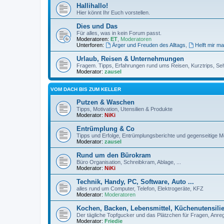
Hallihallo!
Hier könnt Ihr Euch vorstellen.
Dies und Das
Für alles, was in kein Forum passt.
Moderatoren:
ET
,
Moderatoren
Unterforen:
Ärger und Freuden des Alltags
,
Helft mir ma
Urlaub, Reisen & Unternehmungen
Fragem. Tipps, Erfahrungen rund ums Reisen, Kurztrips, Se
Moderator:
zausel
VOM DACH BIS ZUM KELLER
Putzen & Waschen
Tipps, Motivation, Utensilien & Produkte
Moderator:
NiKi
Entrümplung & Co
Tipps und Erfolge, Entrümplungsberichte und gegenseitige Mo
Moderator:
zausel
Rund um den Bürokram
Büro Organisation, Schreibkram, Ablage, ...
Moderator:
NiKi
Technik, Handy, PC, Software, Auto ...
alles rund um Computer, Telefon, Elektrogeräte, KFZ
Moderator:
Moderatoren
Kochen, Backen, Lebensmittel, Küchenutensili
Der tägliche Topfgucker und das Plätzchen für Fragen, Anr
Moderator:
Friedie