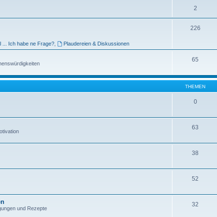
2
226
l ... Ich habe ne Frage?
,
Plaudereien & Diskussionen
65
henswürdigkeiten
THEMEN
0
63
tivation
38
52
en
32
egungen und Rezepte