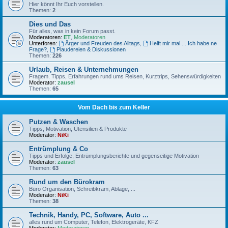
Hier könnt Ihr Euch vorstellen.
Themen:
2
Dies und Das
Für alles, was in kein Forum passt.
Moderatoren:
ET
,
Moderatoren
Unterforen:
Ärger und Freuden des Alltags
,
Helft mir mal ... Ich habe ne
Frage?
,
Plaudereien & Diskussionen
Themen:
226
Urlaub, Reisen & Unternehmungen
Fragem. Tipps, Erfahrungen rund ums Reisen, Kurztrips, Sehenswürdigkeiten
Moderator:
zausel
Themen:
65
Vom Dach bis zum Keller
Putzen & Waschen
Tipps, Motivation, Utensilien & Produkte
Moderator:
NiKi
Entrümplung & Co
Tipps und Erfolge, Entrümplungsberichte und gegenseitige Motivation
Moderator:
zausel
Themen:
63
Rund um den Bürokram
Büro Organisation, Schreibkram, Ablage, ...
Moderator:
NiKi
Themen:
38
Technik, Handy, PC, Software, Auto ...
alles rund um Computer, Telefon, Elektrogeräte, KFZ