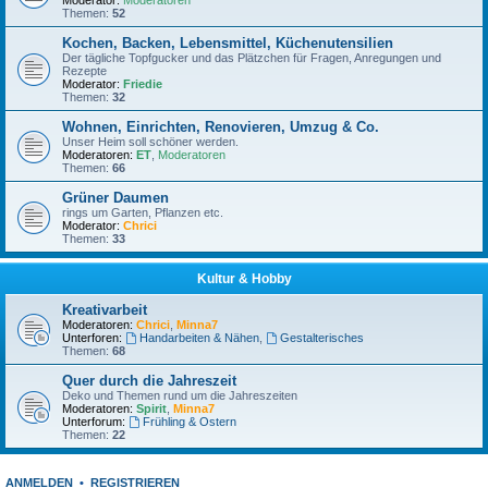
Moderator:
Moderatoren
Themen:
52
Kochen, Backen, Lebensmittel, Küchenutensilien
Der tägliche Topfgucker und das Plätzchen für Fragen, Anregungen und
Rezepte
Moderator:
Friedie
Themen:
32
Wohnen, Einrichten, Renovieren, Umzug & Co.
Unser Heim soll schöner werden.
Moderatoren:
ET
,
Moderatoren
Themen:
66
Grüner Daumen
rings um Garten, Pflanzen etc.
Moderator:
Chrici
Themen:
33
Kultur & Hobby
Kreativarbeit
Moderatoren:
Chrici
,
Minna7
Unterforen:
Handarbeiten & Nähen
,
Gestalterisches
Themen:
68
Quer durch die Jahreszeit
Deko und Themen rund um die Jahreszeiten
Moderatoren:
Spirit
,
Minna7
Unterforum:
Frühling & Ostern
Themen:
22
ANMELDEN
•
REGISTRIEREN