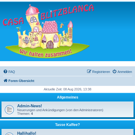
FAQ
Registrieren
Anmelden
Foren-Übersicht
Aktuelle Zeit: 08 Aug 2026, 13:38
Allgemeines
Admin-News!
Neuerungen und Ankündigungen (von den Administratoren)
Themen:
4
Tasse Kaffee?
Hallihallo!