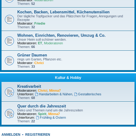
Moderator:
Moderatoren
Themen:
52
Kochen, Backen, Lebensmittel, Küchenutensilien
Der tägliche Topfgucker und das Plätzchen für Fragen, Anregungen und
Rezepte
Moderator:
Friedie
Themen:
32
Wohnen, Einrichten, Renovieren, Umzug & Co.
Unser Heim soll schöner werden.
Moderatoren:
ET
,
Moderatoren
Themen:
66
Grüner Daumen
rings um Garten, Pflanzen etc.
Moderator:
Chrici
Themen:
33
Kultur & Hobby
Kreativarbeit
Moderatoren:
Chrici
,
Minna7
Unterforen:
Handarbeiten & Nähen
,
Gestalterisches
Themen:
68
Quer durch die Jahreszeit
Deko und Themen rund um die Jahreszeiten
Moderatoren:
Spirit
,
Minna7
Unterforum:
Frühling & Ostern
Themen:
22
ANMELDEN
•
REGISTRIEREN