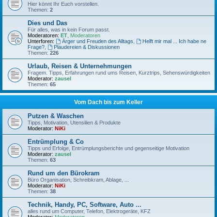
Hier könnt Ihr Euch vorstellen.
Themen:
2
Dies und Das
Für alles, was in kein Forum passt.
Moderatoren:
ET
,
Moderatoren
Unterforen:
Ärger und Freuden des Alltags
,
Helft mir mal ... Ich habe ne
Frage?
,
Plaudereien & Diskussionen
Themen:
226
Urlaub, Reisen & Unternehmungen
Fragem. Tipps, Erfahrungen rund ums Reisen, Kurztrips, Sehenswürdigkeiten
Moderator:
zausel
Themen:
65
Vom Dach bis zum Keller
Putzen & Waschen
Tipps, Motivation, Utensilien & Produkte
Moderator:
NiKi
Entrümplung & Co
Tipps und Erfolge, Entrümplungsberichte und gegenseitige Motivation
Moderator:
zausel
Themen:
63
Rund um den Bürokram
Büro Organisation, Schreibkram, Ablage, ...
Moderator:
NiKi
Themen:
38
Technik, Handy, PC, Software, Auto ...
alles rund um Computer, Telefon, Elektrogeräte, KFZ