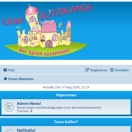
FAQ
Registrieren
Anmelden
Foren-Übersicht
Aktuelle Zeit: 07 Aug 2026, 22:14
Allgemeines
Admin-News!
Neuerungen und Ankündigungen (von den Administratoren)
Themen:
4
Tasse Kaffee?
Hallihallo!