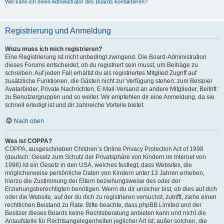
Wie kann ich einen Administrator des Boards kontaktieren?
Registrierung und Anmeldung
Wozu muss ich mich registrieren?
Eine Registrierung ist nicht unbedingt zwingend. Die Board-Administration
dieses Forums entscheidet, ob du registriert sein musst, um Beiträge zu
schreiben. Auf jeden Fall erhältst du als registriertes Mitglied Zugriff auf
zusätzliche Funktionen, die Gästen nicht zur Verfügung stehen: zum Beispiel
Avatarbilder, Private Nachrichten, E-Mail-Versand an andere Mitglieder, Beitritt
zu Benutzergruppen und so weiter. Wir empfehlen dir eine Anmeldung, da sie
schnell erledigt ist und dir zahlreiche Vorteile bietet.
Nach oben
Was ist COPPA?
COPPA, ausgeschrieben Children’s Online Privacy Protection Act of 1998
(deutsch: Gesetz zum Schutz der Privatsphäre von Kindern im Internet von
1998) ist ein Gesetz in den USA, welches festlegt, dass Websites, die
möglicherweise persönliche Daten von Kindern unter 13 Jahren erheben,
hierzu die Zustimmung der Eltern beziehungsweise des oder der
Erziehungsberechtigten benötigen. Wenn du dir unsicher bist, ob dies auf dich
oder die Website, auf der du dich zu registrieren versuchst, zutrifft, ziehe einen
rechtlichen Beistand zu Rate. Bitte beachte, dass phpBB Limited und der
Besitzer dieses Boards keine Rechtsberatung anbieten kann und nicht die
Anlaufstelle für Rechtsangelegenheiten jeglicher Art ist; außer solchen, die