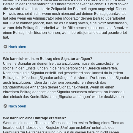
Beitrag in der Themenansicht als überarbeitet gekennzeichnet. Es wird sowohl
die Anzahl als auch der letzte Zeitpunkt der Bearbeitungen angezeigt. Dieser
Hinweis erscheint nicht, wenn noch niemand auf deinen Beitrag geantwortet
hat oder wenn ein Administrator oder Moderator deinen Beitrag überarbeitet
hat. Diese können jedoch, falls sie es für nötig halten, eine Notiz hinterlassen,
warum dein Beitrag überarbeitet wurde. Bitte beachte, dass normale Benutzer
einen Beitrag nicht löschen können, wenn bereits jemand darauf geantwortet
hat.
Nach oben
Wie kann ich meinem Beitrag eine Signatur anfügen?
Um eine Signatur an deinen Beitrag anzufügen, musst du zunächst eine
solche in den Einstellungen in deinem persönlichen Bereich entwerfen.
Nachdem du die Signatur erstellt und gespeichert hast, kannst du in jedem
Beitrag das Kästchen „Signatur anhängen“ aktivieren. Du kannst eine Signatur
auch hinzufügen, indem du in deinem persönlichen Bereich das
standardmäßige Anhängen deiner Signatur aktivierst. Wenn du einen
einzelnen Beitrag dennoch ohne Signatur verfassen möchtest, so kannst du
dort einfach das Kontrollkästchen „Signatur anhängen“ wieder deaktivieren.
Nach oben
Wie kann ich eine Umfrage erstellen?
Wenn du ein neues Thema eröffnest oder den ersten Beitrag eines Themas
bearbeitest, findest du ein Register „Umfrage erstellen“ unterhalb des
Formulars zur Beitragserstellung. Solltest du diesen Bereich nicht sehen