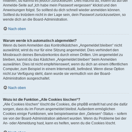
mitteilen, du kannst es jedoch zurücksetzen. Dies machst du, indem du auf der
Anmelde-Seite auf „Ich habe mein Passwort vergessen“ klickst und den
Anweisungen folgst. So solltest du dich schnell wieder anmelden können.
Solltest du trotzdem nicht in der Lage sein, dein Passwort zurückzusetzen, so
wende dich an die Board-Administration.
Nach oben
Warum werde ich automatisch abgemeldet?
Wenn du beim Anmelden das Kontrollkästchen „Angemeldet bleiben“ nicht
auswählst, wirst du nur für eine Sitzung angemeldet. Dies verhindert den
Missbrauch deines Benutzerkontos durch einen Dritten. Um angemeldet zu
bleiben, kannst du das Kästchen „Angemeldet bleiben“ beim Anmelden
auswählen. Dies ist nicht empfehlenswert, wenn du dich an einem öffentlichen
Computer, zum Beispiel in einem Internetcafé, befindest. Wenn diese Option
nicht zur Verfügung steht, dann wurde sie vermutlich von der Board-
Administration ausgeschaltet.
Nach oben
Wozu ist die Funktion „Alle Cookies löschen“?
„Alle Cookies löschen“ löscht die Cookies, die phpBB erstellt hat und die dafür
sorgen, dass du im Forum angemeldet bleibst. Außerdem ermöglichen
Cookies einige Funktionen, wie beispielsweise den „Gelesen“-Status – sofern
sie von der Board-Administration aktiviert wurden. Wenn du Probleme bei der
An- oder Abmeldung hast, kann es helfen, wenn du die Cookies löscht.