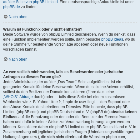
auf der Seite von phpBB Limited
. Eine deutschsprachige Anlaufstelle ist unter
phpBB.de
zu finden.
Nach oben
Warum ist Funktion x oder y nicht enthalten?
Diese Software wurde von phpBB Limited geschrieben. Wenn du denkst, dass
eine Funktion implementiert werden sollte, dann besuche
phpBB Ideas
, wo du
deine Stimme für bestehende Vorschläge abgeben oder neue Funktionen
vorschlagen kannst.
Nach oben
An wen soll ich mich wenden, falls es Beschwerden oder juristische
Anfragen zu diesem Forum gibt?
Jeder Administrator, der auf der „Das Team“-Seite aufgeführt ist, ist ein
geeigneter Kontakt für deine Beschwerde. Wenn du so keine Antwort erhältst,
solltest du den Besitzer der Domain kontaktieren (führe dazu eine
„WHOIS“-Abfrage
durch) oder — falls diese Seite bei einem kostenlosen
Webhoster wie z. B. Yahoo!, free.fr, funpic.de usw. liegt — den Support oder
den Abuse-Kontakt des betreffenden Dienstes. Bitte beachte, dass phpBB
Limited (phpBB.com) und phpBB Deutschland e. V. (phpBB.de)
absolut keinen
Einfluss
auf die Benutzung oder den oder die Benutzer der Forensoftware
haben und dafür in keiner Weise zur Verantwortung herangezogen werden
können. Kontaktiere daher nie phpBB Limited oder phpBB Deutschland e. V. in
Zusammenhang mit jeglichen juristischen Fragen (Unterlassungserklärungen,
Haftungsfragen usw.), die
sich nicht direkt
auf die Websiten phpbb.com,