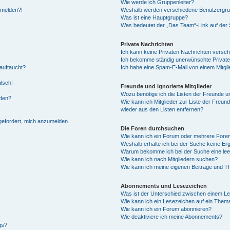
Wie werde ich Gruppenleiter?
anmelden?!
Weshalb werden verschiedene Benutzergrupp
Was ist eine Hauptgruppe?
Was bedeutet der „Das Team“-Link auf der S
Private Nachrichten
Ich kann keine Privaten Nachrichten versch
Ich bekomme ständig unerwünschte Private
auftaucht?
Ich habe eine Spam-E-Mail von einem Mitgli
alsch!
Freunde und ignorierte Mitglieder
Wozu benötige ich die Listen der Freunde un
rden?
Wie kann ich Mitglieder zur Liste der Freund
wieder aus den Listen entfernen?
fgefordert, mich anzumelden.
Die Foren durchsuchen
Wie kann ich ein Forum oder mehrere For
Weshalb erhalte ich bei der Suche keine Er
Warum bekomme ich bei der Suche eine lee
Wie kann ich nach Mitgliedern suchen?
Wie kann ich meine eigenen Beiträge und T
Abonnements und Lesezeichen
Was ist der Unterschied zwischen einem L
Wie kann ich ein Lesezeichen auf ein Them
Wie kann ich ein Forum abonnieren?
Wie deaktiviere ich meine Abonnements?
gs?