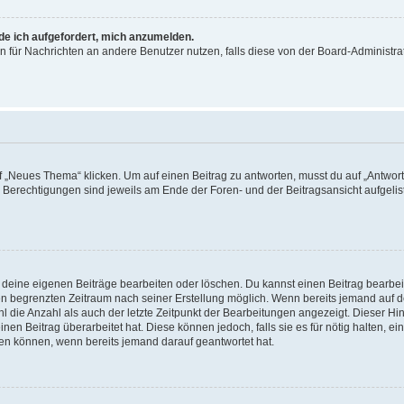
rde ich aufgefordert, mich anzumelden.
ion für Nachrichten an andere Benutzer nutzen, falls diese von der Board-Administ
„Neues Thema“ klicken. Um auf einen Beitrag zu antworten, musst du auf „Antworte
e Berechtigungen sind jeweils am Ende der Foren- und der Beitragsansicht aufgeliste
r deine eigenen Beiträge bearbeiten oder löschen. Du kannst einen Beitrag bearbe
inen begrenzten Zeitraum nach seiner Erstellung möglich. Wenn bereits jemand auf de
 die Anzahl als auch der letzte Zeitpunkt der Bearbeitungen angezeigt. Dieser Hi
en Beitrag überarbeitet hat. Diese können jedoch, falls sie es für nötig halten, ei
hen können, wenn bereits jemand darauf geantwortet hat.