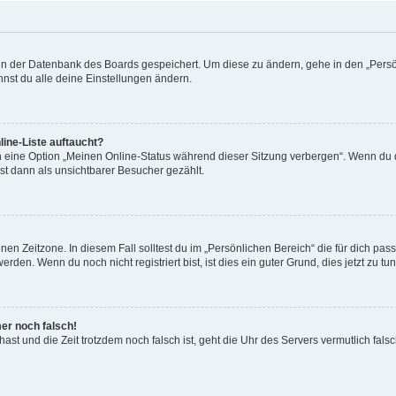
n in der Datenbank des Boards gespeichert. Um diese zu ändern, gehe in den „Persö
nst du alle deine Einstellungen ändern.
ine-Liste auftaucht?
n eine Option „Meinen Online-Status während dieser Sitzung verbergen“. Wenn du d
st dann als unsichtbarer Besucher gezählt.
en Zeitzone. In diesem Fall solltest du im „Persönlichen Bereich“ die für dich passe
den. Wenn du noch nicht registriert bist, ist dies ein guter Grund, dies jetzt zu tun
mer noch falsch!
t hast und die Zeit trotzdem noch falsch ist, geht die Uhr des Servers vermutlich fal