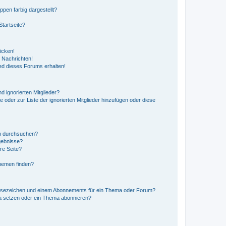
en farbig dargestellt?
tartseite?
icken!
 Nachrichten!
ed dieses Forums erhalten!
d ignorierten Mitglieder?
e oder zur Liste der ignorierten Mitglieder hinzufügen oder diese
en durchsuchen?
gebnisse?
re Seite?
hemen finden?
esezeichen und einem Abonnements für ein Thema oder Forum?
a setzen oder ein Thema abonnieren?