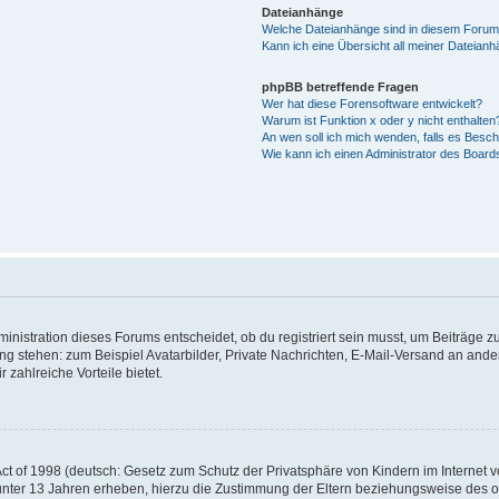
Dateianhänge
Welche Dateianhänge sind in diesem Forum
Kann ich eine Übersicht all meiner Dateian
phpBB betreffende Fragen
Wer hat diese Forensoftware entwickelt?
Warum ist Funktion x oder y nicht enthalten
An wen soll ich mich wenden, falls es Besc
Wie kann ich einen Administrator des Board
istration dieses Forums entscheidet, ob du registriert sein musst, um Beiträge zu s
ung stehen: zum Beispiel Avatarbilder, Private Nachrichten, E-Mail-Versand an ander
 zahlreiche Vorteile bietet.
t of 1998 (deutsch: Gesetz zum Schutz der Privatsphäre von Kindern im Internet vo
unter 13 Jahren erheben, hierzu die Zustimmung der Eltern beziehungsweise des o