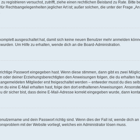
h zu registrieren versuchst, zutrifft, ziehe einen rechtlichen Beistand zu Rate. Bit
für Rechtsangelegenheiten jeglicher Art ist; außer solchen, die unter der Frage „
.
g komplett ausgeschaltet hat, damit sich keine neuen Benutzer mehr anmelden könn
 wurden. Um Hilfe zu erhalten, wende dich an die Board-Administration.
 richtige Passwort eingegeben hast. Wenn diese stimmen, dann gibt es zwei Mögl
tern oder deiner Erziehungsberechtigten den Anweisungen folgen, die du erhalten ha
u angemeldeten Mitglieder erst freigeschaltet werden – entweder musst du dies selbs
. Wenn du eine E-Mail erhalten hast, folge den dort enthaltenen Anweisungen. Ansons
 dir sicher bist, dass deine E-Mail-Adresse korrekt eingegeben wurde, dann kontak
Benutzername und dein Passwort richtig sind. Wenn dies der Fall ist, wende dich a
ionsproblem mit der Website vorliegt, welches ein Administrator lösen muss.