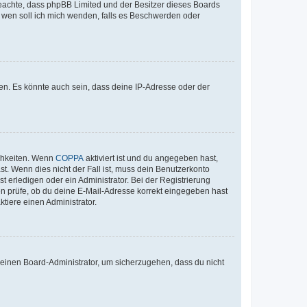
te beachte, dass phpBB Limited und der Besitzer dieses Boards
An wen soll ich mich wenden, falls es Beschwerden oder
en. Es könnte auch sein, dass deine IP-Adresse oder der
ichkeiten. Wenn
COPPA
aktiviert ist und du angegeben hast,
st. Wenn dies nicht der Fall ist, muss dein Benutzerkonto
t erledigen oder ein Administrator. Bei der Registrierung
ten prüfe, ob du deine E-Mail-Adresse korrekt eingegeben hast
tiere einen Administrator.
n einen Board-Administrator, um sicherzugehen, dass du nicht