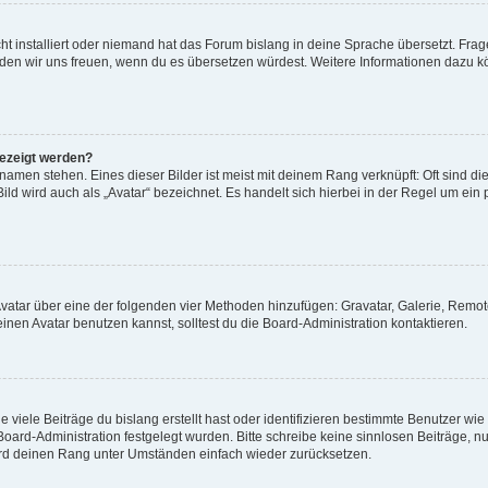
t installiert oder niemand hat das Forum bislang in deine Sprache übersetzt. Frag
, würden wir uns freuen, wenn du es übersetzen würdest. Weitere Informationen dazu
gezeigt werden?
amen stehen. Eines dieser Bilder ist meist mit deinem Rang verknüpft: Oft sind di
ld wird auch als „Avatar“ bezeichnet. Es handelt sich hierbei in der Regel um ein
 Avatar über eine der folgenden vier Methoden hinzufügen: Gravatar, Galerie, Rem
en Avatar benutzen kannst, solltest du die Board-Administration kontaktieren.
viele Beiträge du bislang erstellt hast oder identifizieren bestimmte Benutzer w
 Board-Administration festgelegt wurden. Bitte schreibe keine sinnlosen Beiträge
wird deinen Rang unter Umständen einfach wieder zurücksetzen.