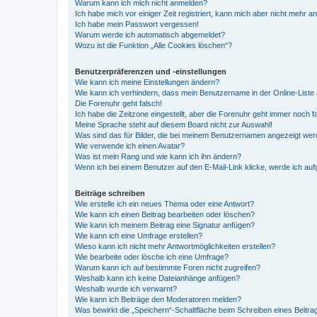
Warum kann ich mich nicht anmelden?
Ich habe mich vor einiger Zeit registriert, kann mich aber nicht mehr 
Ich habe mein Passwort vergessen!
Warum werde ich automatisch abgemeldet?
Wozu ist die Funktion „Alle Cookies löschen“?
Benutzerpräferenzen und -einstellungen
Wie kann ich meine Einstellungen ändern?
Wie kann ich verhindern, dass mein Benutzername in der Online-Liste 
Die Forenuhr geht falsch!
Ich habe die Zeitzone eingestellt, aber die Forenuhr geht immer noch f
Meine Sprache steht auf diesem Board nicht zur Auswahl!
Was sind das für Bilder, die bei meinem Benutzernamen angezeigt we
Wie verwende ich einen Avatar?
Was ist mein Rang und wie kann ich ihn ändern?
Wenn ich bei einem Benutzer auf den E-Mail-Link klicke, werde ich au
Beiträge schreiben
Wie erstelle ich ein neues Thema oder eine Antwort?
Wie kann ich einen Beitrag bearbeiten oder löschen?
Wie kann ich meinem Beitrag eine Signatur anfügen?
Wie kann ich eine Umfrage erstellen?
Wieso kann ich nicht mehr Antwortmöglichkeiten erstellen?
Wie bearbeite oder lösche ich eine Umfrage?
Warum kann ich auf bestimmte Foren nicht zugreifen?
Weshalb kann ich keine Dateianhänge anfügen?
Weshalb wurde ich verwarnt?
Wie kann ich Beiträge den Moderatoren melden?
Was bewirkt die „Speichern“-Schaltfläche beim Schreiben eines Beitra