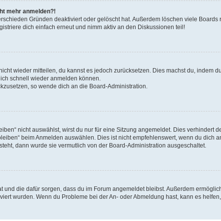
icht mehr anmelden?!
erschieden Gründen deaktiviert oder gelöscht hat. Außerdem löschen viele Boards r
triere dich einfach erneut und nimm aktiv an den Diskussionen teil!
 nicht wieder mitteilen, du kannst es jedoch zurücksetzen. Dies machst du, indem 
 dich schnell wieder anmelden können.
ückzusetzen, so wende dich an die Board-Administration.
en“ nicht auswählst, wirst du nur für eine Sitzung angemeldet. Dies verhindert 
leiben“ beim Anmelden auswählen. Dies ist nicht empfehlenswert, wenn du dich an
 steht, dann wurde sie vermutlich von der Board-Administration ausgeschaltet.
 hat und die dafür sorgen, dass du im Forum angemeldet bleibst. Außerdem ermögli
tiviert wurden. Wenn du Probleme bei der An- oder Abmeldung hast, kann es helfen