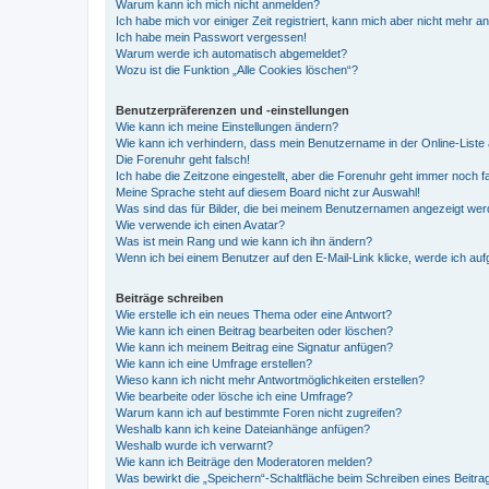
Warum kann ich mich nicht anmelden?
Ich habe mich vor einiger Zeit registriert, kann mich aber nicht mehr 
Ich habe mein Passwort vergessen!
Warum werde ich automatisch abgemeldet?
Wozu ist die Funktion „Alle Cookies löschen“?
Benutzerpräferenzen und -einstellungen
Wie kann ich meine Einstellungen ändern?
Wie kann ich verhindern, dass mein Benutzername in der Online-Liste 
Die Forenuhr geht falsch!
Ich habe die Zeitzone eingestellt, aber die Forenuhr geht immer noch f
Meine Sprache steht auf diesem Board nicht zur Auswahl!
Was sind das für Bilder, die bei meinem Benutzernamen angezeigt we
Wie verwende ich einen Avatar?
Was ist mein Rang und wie kann ich ihn ändern?
Wenn ich bei einem Benutzer auf den E-Mail-Link klicke, werde ich au
Beiträge schreiben
Wie erstelle ich ein neues Thema oder eine Antwort?
Wie kann ich einen Beitrag bearbeiten oder löschen?
Wie kann ich meinem Beitrag eine Signatur anfügen?
Wie kann ich eine Umfrage erstellen?
Wieso kann ich nicht mehr Antwortmöglichkeiten erstellen?
Wie bearbeite oder lösche ich eine Umfrage?
Warum kann ich auf bestimmte Foren nicht zugreifen?
Weshalb kann ich keine Dateianhänge anfügen?
Weshalb wurde ich verwarnt?
Wie kann ich Beiträge den Moderatoren melden?
Was bewirkt die „Speichern“-Schaltfläche beim Schreiben eines Beitra