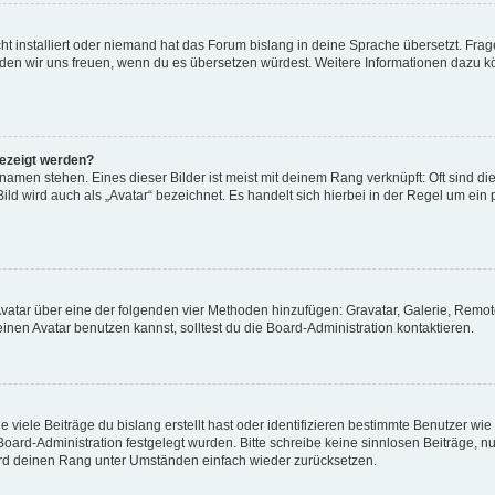
t installiert oder niemand hat das Forum bislang in deine Sprache übersetzt. Frag
, würden wir uns freuen, wenn du es übersetzen würdest. Weitere Informationen dazu
gezeigt werden?
amen stehen. Eines dieser Bilder ist meist mit deinem Rang verknüpft: Oft sind di
ld wird auch als „Avatar“ bezeichnet. Es handelt sich hierbei in der Regel um ein
 Avatar über eine der folgenden vier Methoden hinzufügen: Gravatar, Galerie, Rem
en Avatar benutzen kannst, solltest du die Board-Administration kontaktieren.
viele Beiträge du bislang erstellt hast oder identifizieren bestimmte Benutzer w
 Board-Administration festgelegt wurden. Bitte schreibe keine sinnlosen Beiträge
wird deinen Rang unter Umständen einfach wieder zurücksetzen.