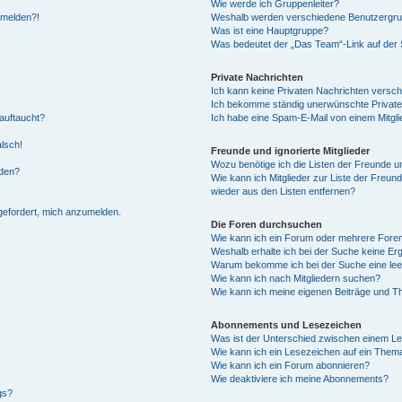
Wie werde ich Gruppenleiter?
anmelden?!
Weshalb werden verschiedene Benutzergrupp
Was ist eine Hauptgruppe?
Was bedeutet der „Das Team“-Link auf der S
Private Nachrichten
Ich kann keine Privaten Nachrichten versch
Ich bekomme ständig unerwünschte Private
auftaucht?
Ich habe eine Spam-E-Mail von einem Mitgli
alsch!
Freunde und ignorierte Mitglieder
Wozu benötige ich die Listen der Freunde un
rden?
Wie kann ich Mitglieder zur Liste der Freund
wieder aus den Listen entfernen?
fgefordert, mich anzumelden.
Die Foren durchsuchen
Wie kann ich ein Forum oder mehrere For
Weshalb erhalte ich bei der Suche keine Er
Warum bekomme ich bei der Suche eine lee
Wie kann ich nach Mitgliedern suchen?
Wie kann ich meine eigenen Beiträge und T
Abonnements und Lesezeichen
Was ist der Unterschied zwischen einem L
Wie kann ich ein Lesezeichen auf ein Them
Wie kann ich ein Forum abonnieren?
Wie deaktiviere ich meine Abonnements?
gs?