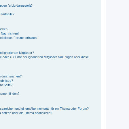
en farbig dargestellt?
tartseite?
icken!
 Nachrichten!
ed dieses Forums erhalten!
d ignorierten Mitglieder?
e oder zur Liste der ignorierten Mitglieder hinzufügen oder diese
en durchsuchen?
gebnisse?
re Seite?
hemen finden?
esezeichen und einem Abonnements für ein Thema oder Forum?
a setzen oder ein Thema abonnieren?