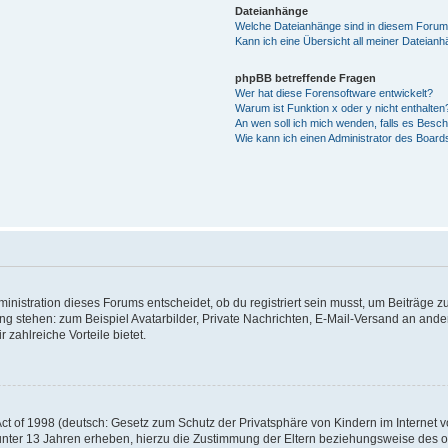
Dateianhänge
Welche Dateianhänge sind in diesem Forum
Kann ich eine Übersicht all meiner Dateian
phpBB betreffende Fragen
Wer hat diese Forensoftware entwickelt?
Warum ist Funktion x oder y nicht enthalten
An wen soll ich mich wenden, falls es Besc
Wie kann ich einen Administrator des Board
istration dieses Forums entscheidet, ob du registriert sein musst, um Beiträge zu s
ung stehen: zum Beispiel Avatarbilder, Private Nachrichten, E-Mail-Versand an ander
 zahlreiche Vorteile bietet.
t of 1998 (deutsch: Gesetz zum Schutz der Privatsphäre von Kindern im Internet vo
unter 13 Jahren erheben, hierzu die Zustimmung der Eltern beziehungsweise des o