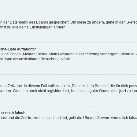
n in der Datenbank des Boards gespeichert. Um diese zu ändern, gehe in den „Persö
nst du alle deine Einstellungen ändern.
ine-Liste auftaucht?
n eine Option „Meinen Online-Status während dieser Sitzung verbergen“. Wenn du d
st dann als unsichtbarer Besucher gezählt.
en Zeitzone. In diesem Fall solltest du im „Persönlichen Bereich“ die für dich passe
den. Wenn du noch nicht registriert bist, ist dies ein guter Grund, dies jetzt zu tun
mer noch falsch!
t hast und die Zeit trotzdem noch falsch ist, geht die Uhr des Servers vermutlich fal