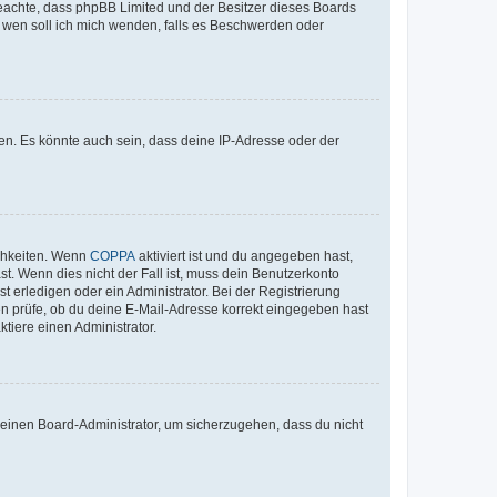
te beachte, dass phpBB Limited und der Besitzer dieses Boards
An wen soll ich mich wenden, falls es Beschwerden oder
en. Es könnte auch sein, dass deine IP-Adresse oder der
ichkeiten. Wenn
COPPA
aktiviert ist und du angegeben hast,
st. Wenn dies nicht der Fall ist, muss dein Benutzerkonto
t erledigen oder ein Administrator. Bei der Registrierung
ten prüfe, ob du deine E-Mail-Adresse korrekt eingegeben hast
tiere einen Administrator.
n einen Board-Administrator, um sicherzugehen, dass du nicht