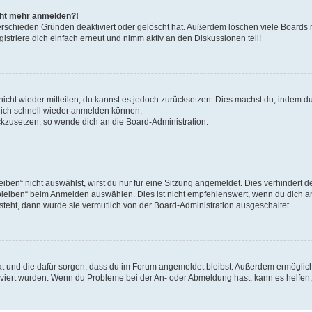
icht mehr anmelden?!
erschieden Gründen deaktiviert oder gelöscht hat. Außerdem löschen viele Boards r
triere dich einfach erneut und nimm aktiv an den Diskussionen teil!
 nicht wieder mitteilen, du kannst es jedoch zurücksetzen. Dies machst du, indem 
 dich schnell wieder anmelden können.
ückzusetzen, so wende dich an die Board-Administration.
en“ nicht auswählst, wirst du nur für eine Sitzung angemeldet. Dies verhindert 
leiben“ beim Anmelden auswählen. Dies ist nicht empfehlenswert, wenn du dich an
 steht, dann wurde sie vermutlich von der Board-Administration ausgeschaltet.
 hat und die dafür sorgen, dass du im Forum angemeldet bleibst. Außerdem ermögli
tiviert wurden. Wenn du Probleme bei der An- oder Abmeldung hast, kann es helfen