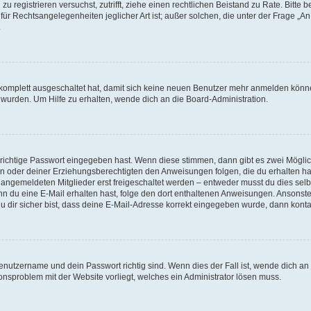
h zu registrieren versuchst, zutrifft, ziehe einen rechtlichen Beistand zu Rate. Bit
für Rechtsangelegenheiten jeglicher Art ist; außer solchen, die unter der Frage „
.
g komplett ausgeschaltet hat, damit sich keine neuen Benutzer mehr anmelden könn
 wurden. Um Hilfe zu erhalten, wende dich an die Board-Administration.
 richtige Passwort eingegeben hast. Wenn diese stimmen, dann gibt es zwei Mögl
tern oder deiner Erziehungsberechtigten den Anweisungen folgen, die du erhalten ha
u angemeldeten Mitglieder erst freigeschaltet werden – entweder musst du dies selbs
. Wenn du eine E-Mail erhalten hast, folge den dort enthaltenen Anweisungen. Ansons
 dir sicher bist, dass deine E-Mail-Adresse korrekt eingegeben wurde, dann kontak
Benutzername und dein Passwort richtig sind. Wenn dies der Fall ist, wende dich a
ionsproblem mit der Website vorliegt, welches ein Administrator lösen muss.