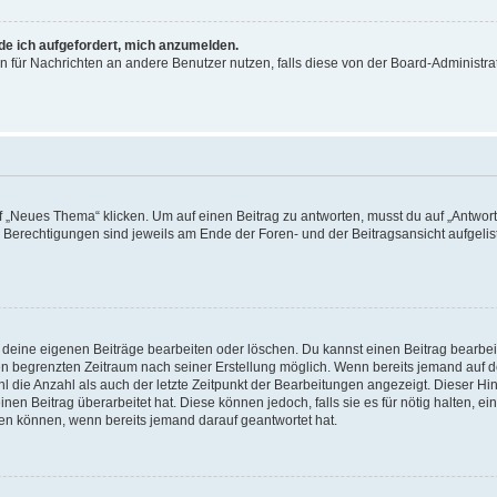
rde ich aufgefordert, mich anzumelden.
ion für Nachrichten an andere Benutzer nutzen, falls diese von der Board-Administ
„Neues Thema“ klicken. Um auf einen Beitrag zu antworten, musst du auf „Antworte
e Berechtigungen sind jeweils am Ende der Foren- und der Beitragsansicht aufgeliste
r deine eigenen Beiträge bearbeiten oder löschen. Du kannst einen Beitrag bearbe
inen begrenzten Zeitraum nach seiner Erstellung möglich. Wenn bereits jemand auf de
 die Anzahl als auch der letzte Zeitpunkt der Bearbeitungen angezeigt. Dieser Hi
en Beitrag überarbeitet hat. Diese können jedoch, falls sie es für nötig halten, ei
hen können, wenn bereits jemand darauf geantwortet hat.