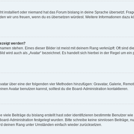
t installiert oder niemand hat das Forum bislang in deine Sprache übersetzt. Frag
, würden wir uns freuen, wenn du es übersetzen würdest. Weitere Informationen dazu
gezeigt werden?
amen stehen. Eines dieser Bilder ist meist mit deinem Rang verknüpft: Oft sind di
ld wird auch als „Avatar“ bezeichnet. Es handelt sich hierbei in der Regel um ein
 Avatar über eine der folgenden vier Methoden hinzufügen: Gravatar, Galerie, Rem
en Avatar benutzen kannst, solltest du die Board-Administration kontaktieren.
viele Beiträge du bislang erstellt hast oder identifizieren bestimmte Benutzer w
 Board-Administration festgelegt wurden. Bitte schreibe keine sinnlosen Beiträge
wird deinen Rang unter Umständen einfach wieder zurücksetzen.