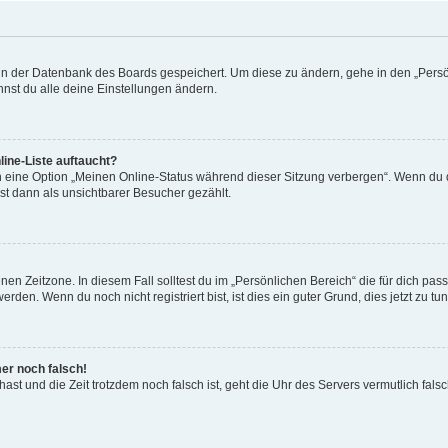
n in der Datenbank des Boards gespeichert. Um diese zu ändern, gehe in den „Persö
nst du alle deine Einstellungen ändern.
ine-Liste auftaucht?
n eine Option „Meinen Online-Status während dieser Sitzung verbergen“. Wenn du d
st dann als unsichtbarer Besucher gezählt.
en Zeitzone. In diesem Fall solltest du im „Persönlichen Bereich“ die für dich passe
den. Wenn du noch nicht registriert bist, ist dies ein guter Grund, dies jetzt zu tun
mer noch falsch!
t hast und die Zeit trotzdem noch falsch ist, geht die Uhr des Servers vermutlich fal