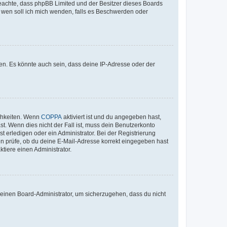
te beachte, dass phpBB Limited und der Besitzer dieses Boards
An wen soll ich mich wenden, falls es Beschwerden oder
en. Es könnte auch sein, dass deine IP-Adresse oder der
ichkeiten. Wenn
COPPA
aktiviert ist und du angegeben hast,
st. Wenn dies nicht der Fall ist, muss dein Benutzerkonto
t erledigen oder ein Administrator. Bei der Registrierung
ten prüfe, ob du deine E-Mail-Adresse korrekt eingegeben hast
tiere einen Administrator.
n einen Board-Administrator, um sicherzugehen, dass du nicht