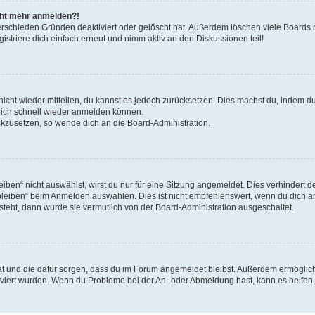
icht mehr anmelden?!
erschieden Gründen deaktiviert oder gelöscht hat. Außerdem löschen viele Boards r
triere dich einfach erneut und nimm aktiv an den Diskussionen teil!
 nicht wieder mitteilen, du kannst es jedoch zurücksetzen. Dies machst du, indem 
 dich schnell wieder anmelden können.
ückzusetzen, so wende dich an die Board-Administration.
en“ nicht auswählst, wirst du nur für eine Sitzung angemeldet. Dies verhindert 
leiben“ beim Anmelden auswählen. Dies ist nicht empfehlenswert, wenn du dich an
 steht, dann wurde sie vermutlich von der Board-Administration ausgeschaltet.
 hat und die dafür sorgen, dass du im Forum angemeldet bleibst. Außerdem ermögli
tiviert wurden. Wenn du Probleme bei der An- oder Abmeldung hast, kann es helfen