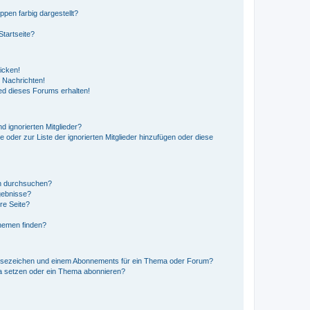
en farbig dargestellt?
tartseite?
icken!
 Nachrichten!
ed dieses Forums erhalten!
d ignorierten Mitglieder?
e oder zur Liste der ignorierten Mitglieder hinzufügen oder diese
en durchsuchen?
gebnisse?
re Seite?
hemen finden?
esezeichen und einem Abonnements für ein Thema oder Forum?
a setzen oder ein Thema abonnieren?