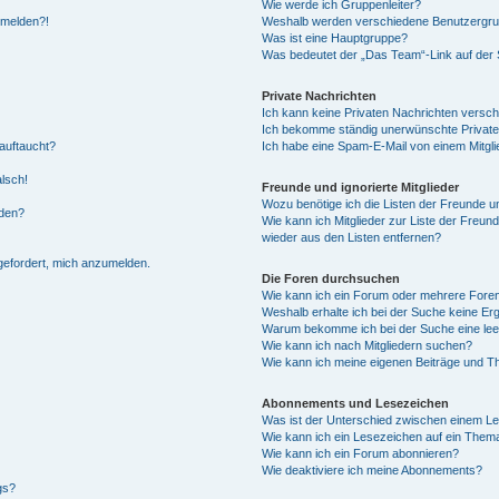
Wie werde ich Gruppenleiter?
anmelden?!
Weshalb werden verschiedene Benutzergrupp
Was ist eine Hauptgruppe?
Was bedeutet der „Das Team“-Link auf der S
Private Nachrichten
Ich kann keine Privaten Nachrichten versch
Ich bekomme ständig unerwünschte Private
auftaucht?
Ich habe eine Spam-E-Mail von einem Mitgli
alsch!
Freunde und ignorierte Mitglieder
Wozu benötige ich die Listen der Freunde un
rden?
Wie kann ich Mitglieder zur Liste der Freund
wieder aus den Listen entfernen?
fgefordert, mich anzumelden.
Die Foren durchsuchen
Wie kann ich ein Forum oder mehrere For
Weshalb erhalte ich bei der Suche keine Er
Warum bekomme ich bei der Suche eine lee
Wie kann ich nach Mitgliedern suchen?
Wie kann ich meine eigenen Beiträge und T
Abonnements und Lesezeichen
Was ist der Unterschied zwischen einem L
Wie kann ich ein Lesezeichen auf ein Them
Wie kann ich ein Forum abonnieren?
Wie deaktiviere ich meine Abonnements?
gs?