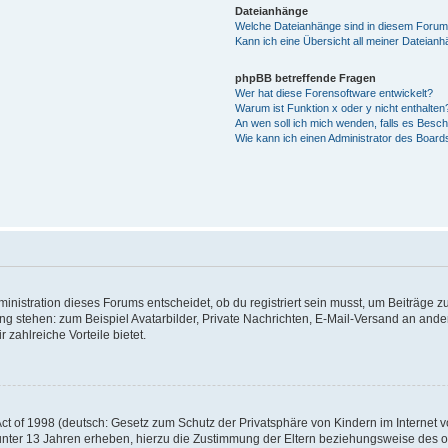
Dateianhänge
Welche Dateianhänge sind in diesem Forum
Kann ich eine Übersicht all meiner Dateian
phpBB betreffende Fragen
Wer hat diese Forensoftware entwickelt?
Warum ist Funktion x oder y nicht enthalten
An wen soll ich mich wenden, falls es Besc
Wie kann ich einen Administrator des Board
istration dieses Forums entscheidet, ob du registriert sein musst, um Beiträge zu s
ung stehen: zum Beispiel Avatarbilder, Private Nachrichten, E-Mail-Versand an ander
 zahlreiche Vorteile bietet.
t of 1998 (deutsch: Gesetz zum Schutz der Privatsphäre von Kindern im Internet vo
unter 13 Jahren erheben, hierzu die Zustimmung der Eltern beziehungsweise des o