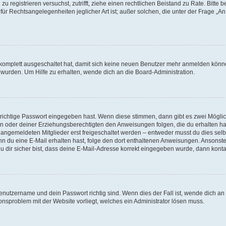
h zu registrieren versuchst, zutrifft, ziehe einen rechtlichen Beistand zu Rate. Bit
für Rechtsangelegenheiten jeglicher Art ist; außer solchen, die unter der Frage „
.
g komplett ausgeschaltet hat, damit sich keine neuen Benutzer mehr anmelden könn
 wurden. Um Hilfe zu erhalten, wende dich an die Board-Administration.
 richtige Passwort eingegeben hast. Wenn diese stimmen, dann gibt es zwei Mögl
tern oder deiner Erziehungsberechtigten den Anweisungen folgen, die du erhalten ha
u angemeldeten Mitglieder erst freigeschaltet werden – entweder musst du dies selbs
. Wenn du eine E-Mail erhalten hast, folge den dort enthaltenen Anweisungen. Ansons
 dir sicher bist, dass deine E-Mail-Adresse korrekt eingegeben wurde, dann kontak
Benutzername und dein Passwort richtig sind. Wenn dies der Fall ist, wende dich a
ionsproblem mit der Website vorliegt, welches ein Administrator lösen muss.