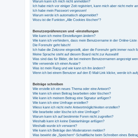
Warum kann ich mich nicht anmelden?
Ich habe mich vor einiger Zeit registriert, kann mich aber nicht mehr 
Ich habe mein Passwort vergessen!
Warum werde ich automatisch abgemeldet?
Wozu ist die Funktion „Alle Cookies löschen“?
Benutzerpräferenzen und -einstellungen
Wie kann ich meine Einstellungen ändern?
Wie kann ich verhindern, dass mein Benutzername in der Online-Liste 
Die Forenuhr geht falsch!
Ich habe die Zeitzone eingestellt, aber die Forenuhr geht immer noch f
Meine Sprache steht auf diesem Board nicht zur Auswahl!
Was sind das für Bilder, die bei meinem Benutzernamen angezeigt we
Wie verwende ich einen Avatar?
Was ist mein Rang und wie kann ich ihn ändern?
Wenn ich bei einem Benutzer auf den E-Mail-Link klicke, werde ich au
Beiträge schreiben
Wie erstelle ich ein neues Thema oder eine Antwort?
Wie kann ich einen Beitrag bearbeiten oder löschen?
Wie kann ich meinem Beitrag eine Signatur anfügen?
Wie kann ich eine Umfrage erstellen?
Wieso kann ich nicht mehr Antwortmöglichkeiten erstellen?
Wie bearbeite oder lösche ich eine Umfrage?
Warum kann ich auf bestimmte Foren nicht zugreifen?
Weshalb kann ich keine Dateianhänge anfügen?
Weshalb wurde ich verwarnt?
Wie kann ich Beiträge den Moderatoren melden?
Was bewirkt die „Speichern“-Schaltfläche beim Schreiben eines Beitra