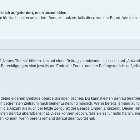
rde ich aufgefordert, mich anzumelden.
ion für Nachrichten an andere Benutzer nutzen, falls diese von der Board-Administ
„Neues Thema“ klicken. Um auf einen Beitrag zu antworten, musst du auf „Antworte
e Berechtigungen sind jeweils am Ende der Foren- und der Beitragsansicht aufgeliste
r deine eigenen Beiträge bearbeiten oder löschen. Du kannst einen Beitrag bearbe
inen begrenzten Zeitraum nach seiner Erstellung möglich. Wenn bereits jemand auf de
 die Anzahl als auch der letzte Zeitpunkt der Bearbeitungen angezeigt. Dieser Hi
en Beitrag überarbeitet hat. Diese können jedoch, falls sie es für nötig halten, ei
hen können, wenn bereits jemand darauf geantwortet hat.