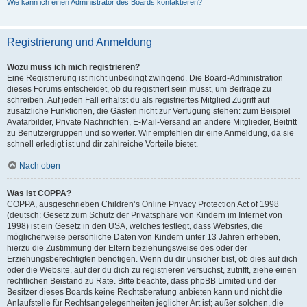
Wie kann ich einen Administrator des Boards kontaktieren?
Registrierung und Anmeldung
Wozu muss ich mich registrieren?
Eine Registrierung ist nicht unbedingt zwingend. Die Board-Administration
dieses Forums entscheidet, ob du registriert sein musst, um Beiträge zu
schreiben. Auf jeden Fall erhältst du als registriertes Mitglied Zugriff auf
zusätzliche Funktionen, die Gästen nicht zur Verfügung stehen: zum Beispiel
Avatarbilder, Private Nachrichten, E-Mail-Versand an andere Mitglieder, Beitritt
zu Benutzergruppen und so weiter. Wir empfehlen dir eine Anmeldung, da sie
schnell erledigt ist und dir zahlreiche Vorteile bietet.
Nach oben
Was ist COPPA?
COPPA, ausgeschrieben Children’s Online Privacy Protection Act of 1998
(deutsch: Gesetz zum Schutz der Privatsphäre von Kindern im Internet von
1998) ist ein Gesetz in den USA, welches festlegt, dass Websites, die
möglicherweise persönliche Daten von Kindern unter 13 Jahren erheben,
hierzu die Zustimmung der Eltern beziehungsweise des oder der
Erziehungsberechtigten benötigen. Wenn du dir unsicher bist, ob dies auf dich
oder die Website, auf der du dich zu registrieren versuchst, zutrifft, ziehe einen
rechtlichen Beistand zu Rate. Bitte beachte, dass phpBB Limited und der
Besitzer dieses Boards keine Rechtsberatung anbieten kann und nicht die
Anlaufstelle für Rechtsangelegenheiten jeglicher Art ist; außer solchen, die