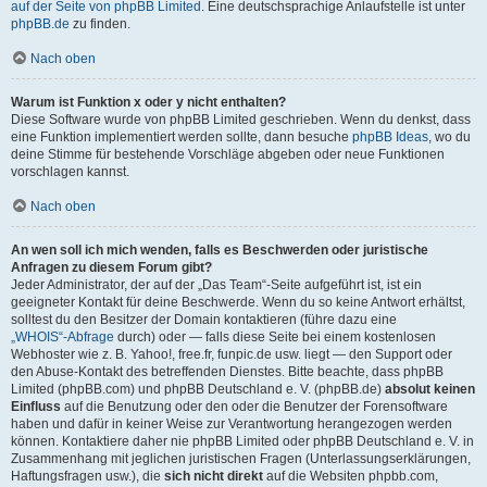
auf der Seite von phpBB Limited
. Eine deutschsprachige Anlaufstelle ist unter
phpBB.de
zu finden.
Nach oben
Warum ist Funktion x oder y nicht enthalten?
Diese Software wurde von phpBB Limited geschrieben. Wenn du denkst, dass
eine Funktion implementiert werden sollte, dann besuche
phpBB Ideas
, wo du
deine Stimme für bestehende Vorschläge abgeben oder neue Funktionen
vorschlagen kannst.
Nach oben
An wen soll ich mich wenden, falls es Beschwerden oder juristische
Anfragen zu diesem Forum gibt?
Jeder Administrator, der auf der „Das Team“-Seite aufgeführt ist, ist ein
geeigneter Kontakt für deine Beschwerde. Wenn du so keine Antwort erhältst,
solltest du den Besitzer der Domain kontaktieren (führe dazu eine
„WHOIS“-Abfrage
durch) oder — falls diese Seite bei einem kostenlosen
Webhoster wie z. B. Yahoo!, free.fr, funpic.de usw. liegt — den Support oder
den Abuse-Kontakt des betreffenden Dienstes. Bitte beachte, dass phpBB
Limited (phpBB.com) und phpBB Deutschland e. V. (phpBB.de)
absolut keinen
Einfluss
auf die Benutzung oder den oder die Benutzer der Forensoftware
haben und dafür in keiner Weise zur Verantwortung herangezogen werden
können. Kontaktiere daher nie phpBB Limited oder phpBB Deutschland e. V. in
Zusammenhang mit jeglichen juristischen Fragen (Unterlassungserklärungen,
Haftungsfragen usw.), die
sich nicht direkt
auf die Websiten phpbb.com,