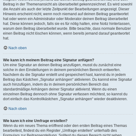
Beitrag in der Themenansicht als überarbeitet gekennzeichnet. Es wird sowohl
die Anzahl als auch der letzte Zeitpunkt der Bearbeitungen angezeigt. Dieser
Hinweis erscheint nicht, wenn noch niemand auf deinen Beitrag geantwortet
hat oder wenn ein Administrator oder Moderator deinen Beitrag überarbeitet
hat. Diese können jedoch, falls sie es für nötig halten, eine Notiz hinterlassen,
warum dein Beitrag überarbeitet wurde. Bitte beachte, dass normale Benutzer
einen Beitrag nicht löschen können, wenn bereits jemand darauf geantwortet
hat.
Nach oben
Wie kann ich meinem Beitrag eine Signatur anfügen?
Um eine Signatur an deinen Beitrag anzufügen, musst du zunächst eine
solche in den Einstellungen in deinem persönlichen Bereich entwerfen.
Nachdem du die Signatur erstellt und gespeichert hast, kannst du in jedem
Beitrag das Kästchen „Signatur anhängen“ aktivieren. Du kannst eine Signatur
auch hinzufügen, indem du in deinem persönlichen Bereich das
standardmäßige Anhängen deiner Signatur aktivierst. Wenn du einen
einzelnen Beitrag dennoch ohne Signatur verfassen möchtest, so kannst du
dort einfach das Kontrollkästchen „Signatur anhängen“ wieder deaktivieren.
Nach oben
Wie kann ich eine Umfrage erstellen?
Wenn du ein neues Thema eröffnest oder den ersten Beitrag eines Themas
bearbeitest, findest du ein Register „Umfrage erstellen“ unterhalb des
Formulars zur Beitragserstellung. Solltest du diesen Bereich nicht sehen