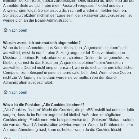
mitteilen, du kannst es jedoch zurücksetzen. Dies machst du, indem du auf der
Anmelde-Seite auf „Ich habe mein Passwort vergessen“ klickst und den
Anweisungen folgst. So solltest du dich schnell wieder anmelden können.
Solltest du trotzdem nicht in der Lage sein, dein Passwort zurückzusetzen, so
wende dich an die Board-Administration.
Nach oben
Warum werde ich automatisch abgemeldet?
Wenn du beim Anmelden das Kontrollkästchen „Angemeldet bleiben“ nicht
auswählst, wirst du nur für eine Sitzung angemeldet. Dies verhindert den
Missbrauch deines Benutzerkontos durch einen Dritten. Um angemeldet zu
bleiben, kannst du das Kästchen „Angemeldet bleiben“ beim Anmelden
auswählen. Dies ist nicht empfehlenswert, wenn du dich an einem öffentlichen
Computer, zum Beispiel in einem Internetcafé, befindest. Wenn diese Option
nicht zur Verfügung steht, dann wurde sie vermutlich von der Board-
Administration ausgeschaltet.
Nach oben
Wozu ist die Funktion „Alle Cookies löschen“?
„Alle Cookies löschen“ löscht die Cookies, die phpBB erstellt hat und die dafür
sorgen, dass du im Forum angemeldet bleibst. Außerdem ermöglichen
Cookies einige Funktionen, wie beispielsweise den „Gelesen“-Status – sofern
sie von der Board-Administration aktiviert wurden. Wenn du Probleme bei der
An- oder Abmeldung hast, kann es helfen, wenn du die Cookies löscht.