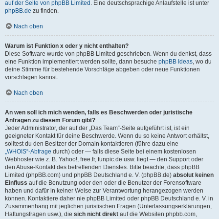
auf der Seite von phpBB Limited
. Eine deutschsprachige Anlaufstelle ist unter
phpBB.de
zu finden.
Nach oben
Warum ist Funktion x oder y nicht enthalten?
Diese Software wurde von phpBB Limited geschrieben. Wenn du denkst, dass
eine Funktion implementiert werden sollte, dann besuche
phpBB Ideas
, wo du
deine Stimme für bestehende Vorschläge abgeben oder neue Funktionen
vorschlagen kannst.
Nach oben
An wen soll ich mich wenden, falls es Beschwerden oder juristische
Anfragen zu diesem Forum gibt?
Jeder Administrator, der auf der „Das Team“-Seite aufgeführt ist, ist ein
geeigneter Kontakt für deine Beschwerde. Wenn du so keine Antwort erhältst,
solltest du den Besitzer der Domain kontaktieren (führe dazu eine
„WHOIS“-Abfrage
durch) oder — falls diese Seite bei einem kostenlosen
Webhoster wie z. B. Yahoo!, free.fr, funpic.de usw. liegt — den Support oder
den Abuse-Kontakt des betreffenden Dienstes. Bitte beachte, dass phpBB
Limited (phpBB.com) und phpBB Deutschland e. V. (phpBB.de)
absolut keinen
Einfluss
auf die Benutzung oder den oder die Benutzer der Forensoftware
haben und dafür in keiner Weise zur Verantwortung herangezogen werden
können. Kontaktiere daher nie phpBB Limited oder phpBB Deutschland e. V. in
Zusammenhang mit jeglichen juristischen Fragen (Unterlassungserklärungen,
Haftungsfragen usw.), die
sich nicht direkt
auf die Websiten phpbb.com,