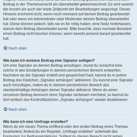
Beitrag in der Themenansicht als überarbeitet gekennzeichnet. Es wird sowohl
die Anzahl als auch der letzte Zeitpunkt der Bearbeitungen angezeigt. Dieser
Hinweis erscheint nicht, wenn noch niemand auf deinen Beitrag geantwortet
hat oder wenn ein Administrator oder Moderator deinen Beitrag überarbeitet
hat. Diese können jedoch, falls sie es für nötig halten, eine Notiz hinterlassen,
warum dein Beitrag überarbeitet wurde. Bitte beachte, dass normale Benutzer
einen Beitrag nicht löschen können, wenn bereits jemand darauf geantwortet
hat.
Nach oben
Wie kann ich meinem Beitrag eine Signatur anfügen?
Um eine Signatur an deinen Beitrag anzufügen, musst du zunächst eine
solche in den Einstellungen in deinem persönlichen Bereich entwerfen.
Nachdem du die Signatur erstellt und gespeichert hast, kannst du in jedem
Beitrag das Kästchen „Signatur anhängen“ aktivieren. Du kannst eine Signatur
auch hinzufügen, indem du in deinem persönlichen Bereich das
standardmäßige Anhängen deiner Signatur aktivierst. Wenn du einen
einzelnen Beitrag dennoch ohne Signatur verfassen möchtest, so kannst du
dort einfach das Kontrollkästchen „Signatur anhängen“ wieder deaktivieren.
Nach oben
Wie kann ich eine Umfrage erstellen?
Wenn du ein neues Thema eröffnest oder den ersten Beitrag eines Themas
bearbeitest, findest du ein Register „Umfrage erstellen“ unterhalb des
Formulars zur Beitragserstellung. Solltest du diesen Bereich nicht sehen