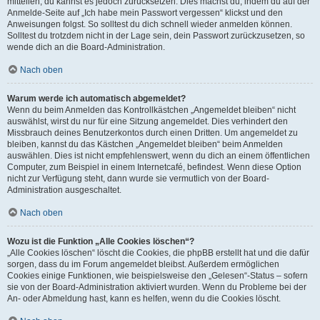
mitteilen, du kannst es jedoch zurücksetzen. Dies machst du, indem du auf der
Anmelde-Seite auf „Ich habe mein Passwort vergessen“ klickst und den
Anweisungen folgst. So solltest du dich schnell wieder anmelden können.
Solltest du trotzdem nicht in der Lage sein, dein Passwort zurückzusetzen, so
wende dich an die Board-Administration.
Nach oben
Warum werde ich automatisch abgemeldet?
Wenn du beim Anmelden das Kontrollkästchen „Angemeldet bleiben“ nicht
auswählst, wirst du nur für eine Sitzung angemeldet. Dies verhindert den
Missbrauch deines Benutzerkontos durch einen Dritten. Um angemeldet zu
bleiben, kannst du das Kästchen „Angemeldet bleiben“ beim Anmelden
auswählen. Dies ist nicht empfehlenswert, wenn du dich an einem öffentlichen
Computer, zum Beispiel in einem Internetcafé, befindest. Wenn diese Option
nicht zur Verfügung steht, dann wurde sie vermutlich von der Board-
Administration ausgeschaltet.
Nach oben
Wozu ist die Funktion „Alle Cookies löschen“?
„Alle Cookies löschen“ löscht die Cookies, die phpBB erstellt hat und die dafür
sorgen, dass du im Forum angemeldet bleibst. Außerdem ermöglichen
Cookies einige Funktionen, wie beispielsweise den „Gelesen“-Status – sofern
sie von der Board-Administration aktiviert wurden. Wenn du Probleme bei der
An- oder Abmeldung hast, kann es helfen, wenn du die Cookies löscht.