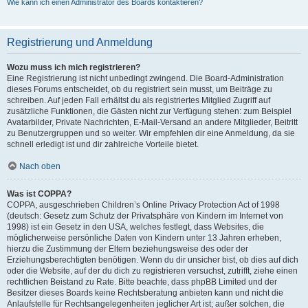
Wie kann ich einen Administrator des Boards kontaktieren?
Registrierung und Anmeldung
Wozu muss ich mich registrieren?
Eine Registrierung ist nicht unbedingt zwingend. Die Board-Administration
dieses Forums entscheidet, ob du registriert sein musst, um Beiträge zu
schreiben. Auf jeden Fall erhältst du als registriertes Mitglied Zugriff auf
zusätzliche Funktionen, die Gästen nicht zur Verfügung stehen: zum Beispiel
Avatarbilder, Private Nachrichten, E-Mail-Versand an andere Mitglieder, Beitritt
zu Benutzergruppen und so weiter. Wir empfehlen dir eine Anmeldung, da sie
schnell erledigt ist und dir zahlreiche Vorteile bietet.
Nach oben
Was ist COPPA?
COPPA, ausgeschrieben Children’s Online Privacy Protection Act of 1998
(deutsch: Gesetz zum Schutz der Privatsphäre von Kindern im Internet von
1998) ist ein Gesetz in den USA, welches festlegt, dass Websites, die
möglicherweise persönliche Daten von Kindern unter 13 Jahren erheben,
hierzu die Zustimmung der Eltern beziehungsweise des oder der
Erziehungsberechtigten benötigen. Wenn du dir unsicher bist, ob dies auf dich
oder die Website, auf der du dich zu registrieren versuchst, zutrifft, ziehe einen
rechtlichen Beistand zu Rate. Bitte beachte, dass phpBB Limited und der
Besitzer dieses Boards keine Rechtsberatung anbieten kann und nicht die
Anlaufstelle für Rechtsangelegenheiten jeglicher Art ist; außer solchen, die