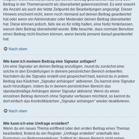
Beitrag in der Themenansicht als überarbeitet gekennzeichnet. Es wird sowohl
die Anzahl als auch der letzte Zeitpunkt der Bearbeitungen angezeigt. Dieser
Hinweis erscheint nicht, wenn noch niemand auf deinen Beitrag geantwortet
hat oder wenn ein Administrator oder Moderator deinen Beitrag überarbeitet
hat. Diese können jedoch, falls sie es für nötig halten, eine Notiz hinterlassen,
warum dein Beitrag überarbeitet wurde. Bitte beachte, dass normale Benutzer
einen Beitrag nicht löschen können, wenn bereits jemand darauf geantwortet
hat.
Nach oben
Wie kann ich meinem Beitrag eine Signatur anfügen?
Um eine Signatur an deinen Beitrag anzufügen, musst du zunächst eine
solche in den Einstellungen in deinem persönlichen Bereich entwerfen.
Nachdem du die Signatur erstellt und gespeichert hast, kannst du in jedem
Beitrag das Kästchen „Signatur anhängen“ aktivieren. Du kannst eine Signatur
auch hinzufügen, indem du in deinem persönlichen Bereich das
standardmäßige Anhängen deiner Signatur aktivierst. Wenn du einen
einzelnen Beitrag dennoch ohne Signatur verfassen möchtest, so kannst du
dort einfach das Kontrollkästchen „Signatur anhängen“ wieder deaktivieren.
Nach oben
Wie kann ich eine Umfrage erstellen?
Wenn du ein neues Thema eröffnest oder den ersten Beitrag eines Themas
bearbeitest, findest du ein Register „Umfrage erstellen“ unterhalb des
Formulars zur Beitragserstellung. Solltest du diesen Bereich nicht sehen