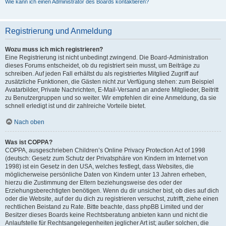
Wie kann ich einen Administrator des Boards kontaktieren?
Registrierung und Anmeldung
Wozu muss ich mich registrieren?
Eine Registrierung ist nicht unbedingt zwingend. Die Board-Administration
dieses Forums entscheidet, ob du registriert sein musst, um Beiträge zu
schreiben. Auf jeden Fall erhältst du als registriertes Mitglied Zugriff auf
zusätzliche Funktionen, die Gästen nicht zur Verfügung stehen: zum Beispiel
Avatarbilder, Private Nachrichten, E-Mail-Versand an andere Mitglieder, Beitritt
zu Benutzergruppen und so weiter. Wir empfehlen dir eine Anmeldung, da sie
schnell erledigt ist und dir zahlreiche Vorteile bietet.
Nach oben
Was ist COPPA?
COPPA, ausgeschrieben Children’s Online Privacy Protection Act of 1998
(deutsch: Gesetz zum Schutz der Privatsphäre von Kindern im Internet von
1998) ist ein Gesetz in den USA, welches festlegt, dass Websites, die
möglicherweise persönliche Daten von Kindern unter 13 Jahren erheben,
hierzu die Zustimmung der Eltern beziehungsweise des oder der
Erziehungsberechtigten benötigen. Wenn du dir unsicher bist, ob dies auf dich
oder die Website, auf der du dich zu registrieren versuchst, zutrifft, ziehe einen
rechtlichen Beistand zu Rate. Bitte beachte, dass phpBB Limited und der
Besitzer dieses Boards keine Rechtsberatung anbieten kann und nicht die
Anlaufstelle für Rechtsangelegenheiten jeglicher Art ist; außer solchen, die