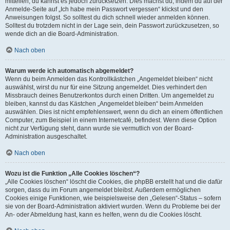
mitteilen, du kannst es jedoch zurücksetzen. Dies machst du, indem du auf der
Anmelde-Seite auf „Ich habe mein Passwort vergessen“ klickst und den
Anweisungen folgst. So solltest du dich schnell wieder anmelden können.
Solltest du trotzdem nicht in der Lage sein, dein Passwort zurückzusetzen, so
wende dich an die Board-Administration.
Nach oben
Warum werde ich automatisch abgemeldet?
Wenn du beim Anmelden das Kontrollkästchen „Angemeldet bleiben“ nicht
auswählst, wirst du nur für eine Sitzung angemeldet. Dies verhindert den
Missbrauch deines Benutzerkontos durch einen Dritten. Um angemeldet zu
bleiben, kannst du das Kästchen „Angemeldet bleiben“ beim Anmelden
auswählen. Dies ist nicht empfehlenswert, wenn du dich an einem öffentlichen
Computer, zum Beispiel in einem Internetcafé, befindest. Wenn diese Option
nicht zur Verfügung steht, dann wurde sie vermutlich von der Board-
Administration ausgeschaltet.
Nach oben
Wozu ist die Funktion „Alle Cookies löschen“?
„Alle Cookies löschen“ löscht die Cookies, die phpBB erstellt hat und die dafür
sorgen, dass du im Forum angemeldet bleibst. Außerdem ermöglichen
Cookies einige Funktionen, wie beispielsweise den „Gelesen“-Status – sofern
sie von der Board-Administration aktiviert wurden. Wenn du Probleme bei der
An- oder Abmeldung hast, kann es helfen, wenn du die Cookies löscht.