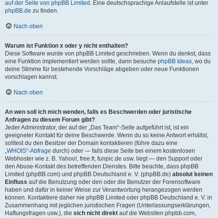
auf der Seite von phpBB Limited
. Eine deutschsprachige Anlaufstelle ist unter
phpBB.de
zu finden.
Nach oben
Warum ist Funktion x oder y nicht enthalten?
Diese Software wurde von phpBB Limited geschrieben. Wenn du denkst, dass
eine Funktion implementiert werden sollte, dann besuche
phpBB Ideas
, wo du
deine Stimme für bestehende Vorschläge abgeben oder neue Funktionen
vorschlagen kannst.
Nach oben
An wen soll ich mich wenden, falls es Beschwerden oder juristische
Anfragen zu diesem Forum gibt?
Jeder Administrator, der auf der „Das Team“-Seite aufgeführt ist, ist ein
geeigneter Kontakt für deine Beschwerde. Wenn du so keine Antwort erhältst,
solltest du den Besitzer der Domain kontaktieren (führe dazu eine
„WHOIS“-Abfrage
durch) oder — falls diese Seite bei einem kostenlosen
Webhoster wie z. B. Yahoo!, free.fr, funpic.de usw. liegt — den Support oder
den Abuse-Kontakt des betreffenden Dienstes. Bitte beachte, dass phpBB
Limited (phpBB.com) und phpBB Deutschland e. V. (phpBB.de)
absolut keinen
Einfluss
auf die Benutzung oder den oder die Benutzer der Forensoftware
haben und dafür in keiner Weise zur Verantwortung herangezogen werden
können. Kontaktiere daher nie phpBB Limited oder phpBB Deutschland e. V. in
Zusammenhang mit jeglichen juristischen Fragen (Unterlassungserklärungen,
Haftungsfragen usw.), die
sich nicht direkt
auf die Websiten phpbb.com,