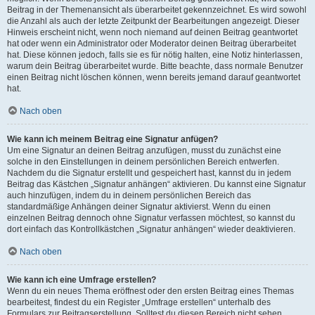
Beitrag in der Themenansicht als überarbeitet gekennzeichnet. Es wird sowohl
die Anzahl als auch der letzte Zeitpunkt der Bearbeitungen angezeigt. Dieser
Hinweis erscheint nicht, wenn noch niemand auf deinen Beitrag geantwortet
hat oder wenn ein Administrator oder Moderator deinen Beitrag überarbeitet
hat. Diese können jedoch, falls sie es für nötig halten, eine Notiz hinterlassen,
warum dein Beitrag überarbeitet wurde. Bitte beachte, dass normale Benutzer
einen Beitrag nicht löschen können, wenn bereits jemand darauf geantwortet
hat.
Nach oben
Wie kann ich meinem Beitrag eine Signatur anfügen?
Um eine Signatur an deinen Beitrag anzufügen, musst du zunächst eine
solche in den Einstellungen in deinem persönlichen Bereich entwerfen.
Nachdem du die Signatur erstellt und gespeichert hast, kannst du in jedem
Beitrag das Kästchen „Signatur anhängen“ aktivieren. Du kannst eine Signatur
auch hinzufügen, indem du in deinem persönlichen Bereich das
standardmäßige Anhängen deiner Signatur aktivierst. Wenn du einen
einzelnen Beitrag dennoch ohne Signatur verfassen möchtest, so kannst du
dort einfach das Kontrollkästchen „Signatur anhängen“ wieder deaktivieren.
Nach oben
Wie kann ich eine Umfrage erstellen?
Wenn du ein neues Thema eröffnest oder den ersten Beitrag eines Themas
bearbeitest, findest du ein Register „Umfrage erstellen“ unterhalb des
Formulars zur Beitragserstellung. Solltest du diesen Bereich nicht sehen