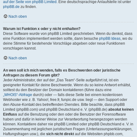
auf der Seite von phpBB Limited
. Eine deutschsprachige Anlaufstelle ist unter
phpBB.de
zu finden.
Nach oben
Warum ist Funktion x oder y nicht enthalten?
Diese Software wurde von phpBB Limited geschrieben. Wenn du denkst, dass
eine Funktion implementiert werden sollte, dann besuche
phpBB Ideas
, wo du
deine Stimme für bestehende Vorschläge abgeben oder neue Funktionen
vorschlagen kannst.
Nach oben
An wen soll ich mich wenden, falls es Beschwerden oder juristische
Anfragen zu diesem Forum gibt?
Jeder Administrator, der auf der „Das Team“-Seite aufgeführt ist, ist ein
geeigneter Kontakt für deine Beschwerde. Wenn du so keine Antwort erhältst,
solltest du den Besitzer der Domain kontaktieren (führe dazu eine
„WHOIS“-Abfrage
durch) oder — falls diese Seite bei einem kostenlosen
Webhoster wie z. B. Yahoo!, free.fr, funpic.de usw. liegt — den Support oder
den Abuse-Kontakt des betreffenden Dienstes. Bitte beachte, dass phpBB
Limited (phpBB.com) und phpBB Deutschland e. V. (phpBB.de)
absolut keinen
Einfluss
auf die Benutzung oder den oder die Benutzer der Forensoftware
haben und dafür in keiner Weise zur Verantwortung herangezogen werden
können. Kontaktiere daher nie phpBB Limited oder phpBB Deutschland e. V. in
Zusammenhang mit jeglichen juristischen Fragen (Unterlassungserklärungen,
Haftungsfragen usw.), die
sich nicht direkt
auf die Websiten phpbb.com,