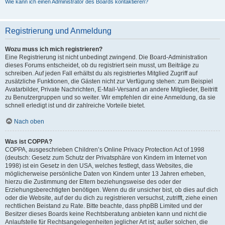
Wie kann ich einen Administrator des Boards kontaktieren?
Registrierung und Anmeldung
Wozu muss ich mich registrieren?
Eine Registrierung ist nicht unbedingt zwingend. Die Board-Administration
dieses Forums entscheidet, ob du registriert sein musst, um Beiträge zu
schreiben. Auf jeden Fall erhältst du als registriertes Mitglied Zugriff auf
zusätzliche Funktionen, die Gästen nicht zur Verfügung stehen: zum Beispiel
Avatarbilder, Private Nachrichten, E-Mail-Versand an andere Mitglieder, Beitritt
zu Benutzergruppen und so weiter. Wir empfehlen dir eine Anmeldung, da sie
schnell erledigt ist und dir zahlreiche Vorteile bietet.
Nach oben
Was ist COPPA?
COPPA, ausgeschrieben Children’s Online Privacy Protection Act of 1998
(deutsch: Gesetz zum Schutz der Privatsphäre von Kindern im Internet von
1998) ist ein Gesetz in den USA, welches festlegt, dass Websites, die
möglicherweise persönliche Daten von Kindern unter 13 Jahren erheben,
hierzu die Zustimmung der Eltern beziehungsweise des oder der
Erziehungsberechtigten benötigen. Wenn du dir unsicher bist, ob dies auf dich
oder die Website, auf der du dich zu registrieren versuchst, zutrifft, ziehe einen
rechtlichen Beistand zu Rate. Bitte beachte, dass phpBB Limited und der
Besitzer dieses Boards keine Rechtsberatung anbieten kann und nicht die
Anlaufstelle für Rechtsangelegenheiten jeglicher Art ist; außer solchen, die