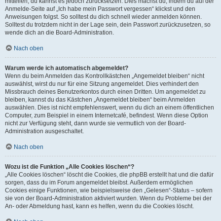
mitteilen, du kannst es jedoch zurücksetzen. Dies machst du, indem du auf der
Anmelde-Seite auf „Ich habe mein Passwort vergessen“ klickst und den
Anweisungen folgst. So solltest du dich schnell wieder anmelden können.
Solltest du trotzdem nicht in der Lage sein, dein Passwort zurückzusetzen, so
wende dich an die Board-Administration.
Nach oben
Warum werde ich automatisch abgemeldet?
Wenn du beim Anmelden das Kontrollkästchen „Angemeldet bleiben“ nicht
auswählst, wirst du nur für eine Sitzung angemeldet. Dies verhindert den
Missbrauch deines Benutzerkontos durch einen Dritten. Um angemeldet zu
bleiben, kannst du das Kästchen „Angemeldet bleiben“ beim Anmelden
auswählen. Dies ist nicht empfehlenswert, wenn du dich an einem öffentlichen
Computer, zum Beispiel in einem Internetcafé, befindest. Wenn diese Option
nicht zur Verfügung steht, dann wurde sie vermutlich von der Board-
Administration ausgeschaltet.
Nach oben
Wozu ist die Funktion „Alle Cookies löschen“?
„Alle Cookies löschen“ löscht die Cookies, die phpBB erstellt hat und die dafür
sorgen, dass du im Forum angemeldet bleibst. Außerdem ermöglichen
Cookies einige Funktionen, wie beispielsweise den „Gelesen“-Status – sofern
sie von der Board-Administration aktiviert wurden. Wenn du Probleme bei der
An- oder Abmeldung hast, kann es helfen, wenn du die Cookies löscht.