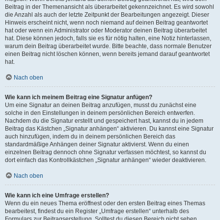
Beitrag in der Themenansicht als überarbeitet gekennzeichnet. Es wird sowohl
die Anzahl als auch der letzte Zeitpunkt der Bearbeitungen angezeigt. Dieser
Hinweis erscheint nicht, wenn noch niemand auf deinen Beitrag geantwortet
hat oder wenn ein Administrator oder Moderator deinen Beitrag überarbeitet
hat. Diese können jedoch, falls sie es für nötig halten, eine Notiz hinterlassen,
warum dein Beitrag überarbeitet wurde. Bitte beachte, dass normale Benutzer
einen Beitrag nicht löschen können, wenn bereits jemand darauf geantwortet
hat.
Nach oben
Wie kann ich meinem Beitrag eine Signatur anfügen?
Um eine Signatur an deinen Beitrag anzufügen, musst du zunächst eine
solche in den Einstellungen in deinem persönlichen Bereich entwerfen.
Nachdem du die Signatur erstellt und gespeichert hast, kannst du in jedem
Beitrag das Kästchen „Signatur anhängen“ aktivieren. Du kannst eine Signatur
auch hinzufügen, indem du in deinem persönlichen Bereich das
standardmäßige Anhängen deiner Signatur aktivierst. Wenn du einen
einzelnen Beitrag dennoch ohne Signatur verfassen möchtest, so kannst du
dort einfach das Kontrollkästchen „Signatur anhängen“ wieder deaktivieren.
Nach oben
Wie kann ich eine Umfrage erstellen?
Wenn du ein neues Thema eröffnest oder den ersten Beitrag eines Themas
bearbeitest, findest du ein Register „Umfrage erstellen“ unterhalb des
Formulars zur Beitragserstellung. Solltest du diesen Bereich nicht sehen