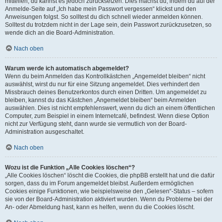
mitteilen, du kannst es jedoch zurücksetzen. Dies machst du, indem du auf der
Anmelde-Seite auf „Ich habe mein Passwort vergessen“ klickst und den
Anweisungen folgst. So solltest du dich schnell wieder anmelden können.
Solltest du trotzdem nicht in der Lage sein, dein Passwort zurückzusetzen, so
wende dich an die Board-Administration.
Nach oben
Warum werde ich automatisch abgemeldet?
Wenn du beim Anmelden das Kontrollkästchen „Angemeldet bleiben“ nicht
auswählst, wirst du nur für eine Sitzung angemeldet. Dies verhindert den
Missbrauch deines Benutzerkontos durch einen Dritten. Um angemeldet zu
bleiben, kannst du das Kästchen „Angemeldet bleiben“ beim Anmelden
auswählen. Dies ist nicht empfehlenswert, wenn du dich an einem öffentlichen
Computer, zum Beispiel in einem Internetcafé, befindest. Wenn diese Option
nicht zur Verfügung steht, dann wurde sie vermutlich von der Board-
Administration ausgeschaltet.
Nach oben
Wozu ist die Funktion „Alle Cookies löschen“?
„Alle Cookies löschen“ löscht die Cookies, die phpBB erstellt hat und die dafür
sorgen, dass du im Forum angemeldet bleibst. Außerdem ermöglichen
Cookies einige Funktionen, wie beispielsweise den „Gelesen“-Status – sofern
sie von der Board-Administration aktiviert wurden. Wenn du Probleme bei der
An- oder Abmeldung hast, kann es helfen, wenn du die Cookies löscht.