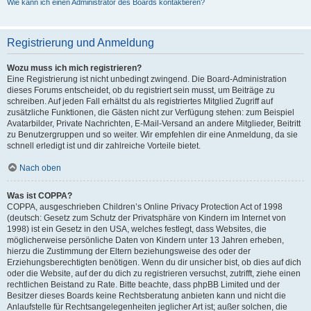
Wie kann ich einen Administrator des Boards kontaktieren?
Registrierung und Anmeldung
Wozu muss ich mich registrieren?
Eine Registrierung ist nicht unbedingt zwingend. Die Board-Administration
dieses Forums entscheidet, ob du registriert sein musst, um Beiträge zu
schreiben. Auf jeden Fall erhältst du als registriertes Mitglied Zugriff auf
zusätzliche Funktionen, die Gästen nicht zur Verfügung stehen: zum Beispiel
Avatarbilder, Private Nachrichten, E-Mail-Versand an andere Mitglieder, Beitritt
zu Benutzergruppen und so weiter. Wir empfehlen dir eine Anmeldung, da sie
schnell erledigt ist und dir zahlreiche Vorteile bietet.
Nach oben
Was ist COPPA?
COPPA, ausgeschrieben Children’s Online Privacy Protection Act of 1998
(deutsch: Gesetz zum Schutz der Privatsphäre von Kindern im Internet von
1998) ist ein Gesetz in den USA, welches festlegt, dass Websites, die
möglicherweise persönliche Daten von Kindern unter 13 Jahren erheben,
hierzu die Zustimmung der Eltern beziehungsweise des oder der
Erziehungsberechtigten benötigen. Wenn du dir unsicher bist, ob dies auf dich
oder die Website, auf der du dich zu registrieren versuchst, zutrifft, ziehe einen
rechtlichen Beistand zu Rate. Bitte beachte, dass phpBB Limited und der
Besitzer dieses Boards keine Rechtsberatung anbieten kann und nicht die
Anlaufstelle für Rechtsangelegenheiten jeglicher Art ist; außer solchen, die