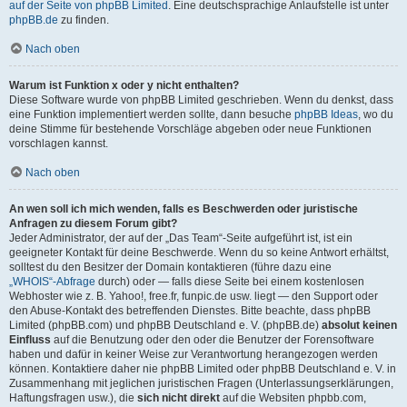
auf der Seite von phpBB Limited
. Eine deutschsprachige Anlaufstelle ist unter
phpBB.de
zu finden.
Nach oben
Warum ist Funktion x oder y nicht enthalten?
Diese Software wurde von phpBB Limited geschrieben. Wenn du denkst, dass
eine Funktion implementiert werden sollte, dann besuche
phpBB Ideas
, wo du
deine Stimme für bestehende Vorschläge abgeben oder neue Funktionen
vorschlagen kannst.
Nach oben
An wen soll ich mich wenden, falls es Beschwerden oder juristische
Anfragen zu diesem Forum gibt?
Jeder Administrator, der auf der „Das Team“-Seite aufgeführt ist, ist ein
geeigneter Kontakt für deine Beschwerde. Wenn du so keine Antwort erhältst,
solltest du den Besitzer der Domain kontaktieren (führe dazu eine
„WHOIS“-Abfrage
durch) oder — falls diese Seite bei einem kostenlosen
Webhoster wie z. B. Yahoo!, free.fr, funpic.de usw. liegt — den Support oder
den Abuse-Kontakt des betreffenden Dienstes. Bitte beachte, dass phpBB
Limited (phpBB.com) und phpBB Deutschland e. V. (phpBB.de)
absolut keinen
Einfluss
auf die Benutzung oder den oder die Benutzer der Forensoftware
haben und dafür in keiner Weise zur Verantwortung herangezogen werden
können. Kontaktiere daher nie phpBB Limited oder phpBB Deutschland e. V. in
Zusammenhang mit jeglichen juristischen Fragen (Unterlassungserklärungen,
Haftungsfragen usw.), die
sich nicht direkt
auf die Websiten phpbb.com,