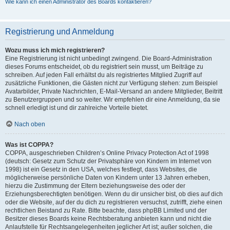
Wie kann ich einen Administrator des Boards kontaktieren?
Registrierung und Anmeldung
Wozu muss ich mich registrieren?
Eine Registrierung ist nicht unbedingt zwingend. Die Board-Administration
dieses Forums entscheidet, ob du registriert sein musst, um Beiträge zu
schreiben. Auf jeden Fall erhältst du als registriertes Mitglied Zugriff auf
zusätzliche Funktionen, die Gästen nicht zur Verfügung stehen: zum Beispiel
Avatarbilder, Private Nachrichten, E-Mail-Versand an andere Mitglieder, Beitritt
zu Benutzergruppen und so weiter. Wir empfehlen dir eine Anmeldung, da sie
schnell erledigt ist und dir zahlreiche Vorteile bietet.
Nach oben
Was ist COPPA?
COPPA, ausgeschrieben Children’s Online Privacy Protection Act of 1998
(deutsch: Gesetz zum Schutz der Privatsphäre von Kindern im Internet von
1998) ist ein Gesetz in den USA, welches festlegt, dass Websites, die
möglicherweise persönliche Daten von Kindern unter 13 Jahren erheben,
hierzu die Zustimmung der Eltern beziehungsweise des oder der
Erziehungsberechtigten benötigen. Wenn du dir unsicher bist, ob dies auf dich
oder die Website, auf der du dich zu registrieren versuchst, zutrifft, ziehe einen
rechtlichen Beistand zu Rate. Bitte beachte, dass phpBB Limited und der
Besitzer dieses Boards keine Rechtsberatung anbieten kann und nicht die
Anlaufstelle für Rechtsangelegenheiten jeglicher Art ist; außer solchen, die