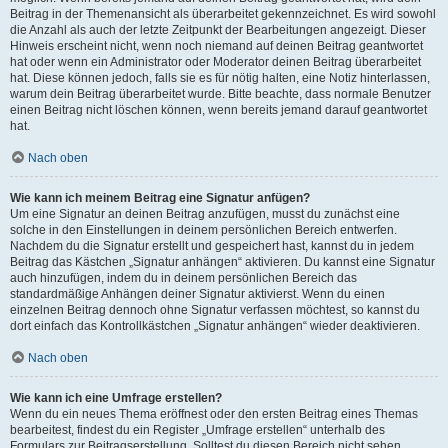
Beitrag in der Themenansicht als überarbeitet gekennzeichnet. Es wird sowohl
die Anzahl als auch der letzte Zeitpunkt der Bearbeitungen angezeigt. Dieser
Hinweis erscheint nicht, wenn noch niemand auf deinen Beitrag geantwortet
hat oder wenn ein Administrator oder Moderator deinen Beitrag überarbeitet
hat. Diese können jedoch, falls sie es für nötig halten, eine Notiz hinterlassen,
warum dein Beitrag überarbeitet wurde. Bitte beachte, dass normale Benutzer
einen Beitrag nicht löschen können, wenn bereits jemand darauf geantwortet
hat.
Nach oben
Wie kann ich meinem Beitrag eine Signatur anfügen?
Um eine Signatur an deinen Beitrag anzufügen, musst du zunächst eine
solche in den Einstellungen in deinem persönlichen Bereich entwerfen.
Nachdem du die Signatur erstellt und gespeichert hast, kannst du in jedem
Beitrag das Kästchen „Signatur anhängen“ aktivieren. Du kannst eine Signatur
auch hinzufügen, indem du in deinem persönlichen Bereich das
standardmäßige Anhängen deiner Signatur aktivierst. Wenn du einen
einzelnen Beitrag dennoch ohne Signatur verfassen möchtest, so kannst du
dort einfach das Kontrollkästchen „Signatur anhängen“ wieder deaktivieren.
Nach oben
Wie kann ich eine Umfrage erstellen?
Wenn du ein neues Thema eröffnest oder den ersten Beitrag eines Themas
bearbeitest, findest du ein Register „Umfrage erstellen“ unterhalb des
Formulars zur Beitragserstellung. Solltest du diesen Bereich nicht sehen