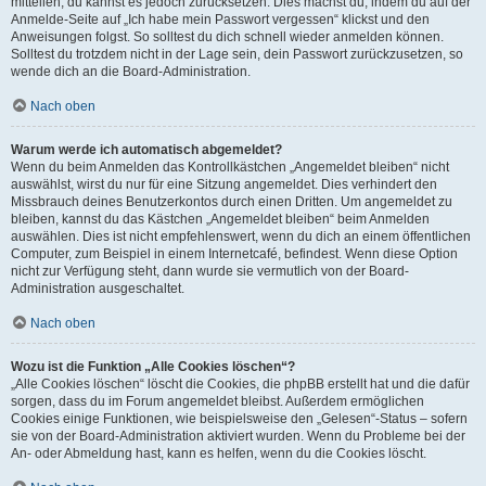
mitteilen, du kannst es jedoch zurücksetzen. Dies machst du, indem du auf der
Anmelde-Seite auf „Ich habe mein Passwort vergessen“ klickst und den
Anweisungen folgst. So solltest du dich schnell wieder anmelden können.
Solltest du trotzdem nicht in der Lage sein, dein Passwort zurückzusetzen, so
wende dich an die Board-Administration.
Nach oben
Warum werde ich automatisch abgemeldet?
Wenn du beim Anmelden das Kontrollkästchen „Angemeldet bleiben“ nicht
auswählst, wirst du nur für eine Sitzung angemeldet. Dies verhindert den
Missbrauch deines Benutzerkontos durch einen Dritten. Um angemeldet zu
bleiben, kannst du das Kästchen „Angemeldet bleiben“ beim Anmelden
auswählen. Dies ist nicht empfehlenswert, wenn du dich an einem öffentlichen
Computer, zum Beispiel in einem Internetcafé, befindest. Wenn diese Option
nicht zur Verfügung steht, dann wurde sie vermutlich von der Board-
Administration ausgeschaltet.
Nach oben
Wozu ist die Funktion „Alle Cookies löschen“?
„Alle Cookies löschen“ löscht die Cookies, die phpBB erstellt hat und die dafür
sorgen, dass du im Forum angemeldet bleibst. Außerdem ermöglichen
Cookies einige Funktionen, wie beispielsweise den „Gelesen“-Status – sofern
sie von der Board-Administration aktiviert wurden. Wenn du Probleme bei der
An- oder Abmeldung hast, kann es helfen, wenn du die Cookies löscht.