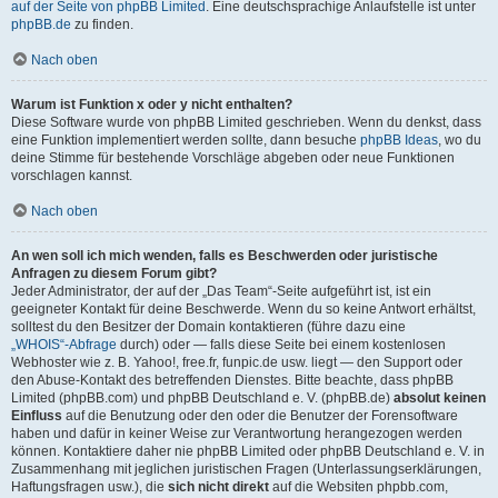
auf der Seite von phpBB Limited
. Eine deutschsprachige Anlaufstelle ist unter
phpBB.de
zu finden.
Nach oben
Warum ist Funktion x oder y nicht enthalten?
Diese Software wurde von phpBB Limited geschrieben. Wenn du denkst, dass
eine Funktion implementiert werden sollte, dann besuche
phpBB Ideas
, wo du
deine Stimme für bestehende Vorschläge abgeben oder neue Funktionen
vorschlagen kannst.
Nach oben
An wen soll ich mich wenden, falls es Beschwerden oder juristische
Anfragen zu diesem Forum gibt?
Jeder Administrator, der auf der „Das Team“-Seite aufgeführt ist, ist ein
geeigneter Kontakt für deine Beschwerde. Wenn du so keine Antwort erhältst,
solltest du den Besitzer der Domain kontaktieren (führe dazu eine
„WHOIS“-Abfrage
durch) oder — falls diese Seite bei einem kostenlosen
Webhoster wie z. B. Yahoo!, free.fr, funpic.de usw. liegt — den Support oder
den Abuse-Kontakt des betreffenden Dienstes. Bitte beachte, dass phpBB
Limited (phpBB.com) und phpBB Deutschland e. V. (phpBB.de)
absolut keinen
Einfluss
auf die Benutzung oder den oder die Benutzer der Forensoftware
haben und dafür in keiner Weise zur Verantwortung herangezogen werden
können. Kontaktiere daher nie phpBB Limited oder phpBB Deutschland e. V. in
Zusammenhang mit jeglichen juristischen Fragen (Unterlassungserklärungen,
Haftungsfragen usw.), die
sich nicht direkt
auf die Websiten phpbb.com,