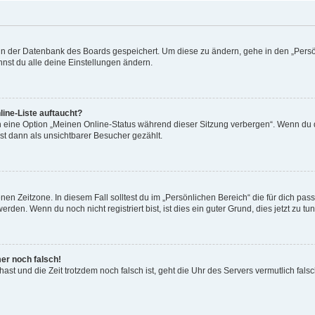
n in der Datenbank des Boards gespeichert. Um diese zu ändern, gehe in den „Persö
nst du alle deine Einstellungen ändern.
ine-Liste auftaucht?
n eine Option „Meinen Online-Status während dieser Sitzung verbergen“. Wenn du d
st dann als unsichtbarer Besucher gezählt.
en Zeitzone. In diesem Fall solltest du im „Persönlichen Bereich“ die für dich passe
den. Wenn du noch nicht registriert bist, ist dies ein guter Grund, dies jetzt zu tun
mer noch falsch!
t hast und die Zeit trotzdem noch falsch ist, geht die Uhr des Servers vermutlich fal