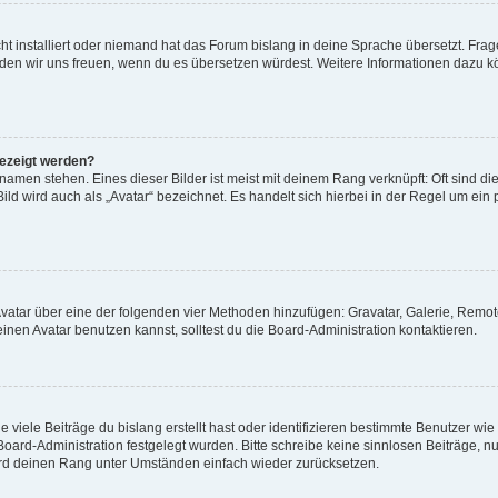
t installiert oder niemand hat das Forum bislang in deine Sprache übersetzt. Frag
, würden wir uns freuen, wenn du es übersetzen würdest. Weitere Informationen dazu
gezeigt werden?
amen stehen. Eines dieser Bilder ist meist mit deinem Rang verknüpft: Oft sind di
ld wird auch als „Avatar“ bezeichnet. Es handelt sich hierbei in der Regel um ein
 Avatar über eine der folgenden vier Methoden hinzufügen: Gravatar, Galerie, Rem
en Avatar benutzen kannst, solltest du die Board-Administration kontaktieren.
viele Beiträge du bislang erstellt hast oder identifizieren bestimmte Benutzer w
 Board-Administration festgelegt wurden. Bitte schreibe keine sinnlosen Beiträge
wird deinen Rang unter Umständen einfach wieder zurücksetzen.