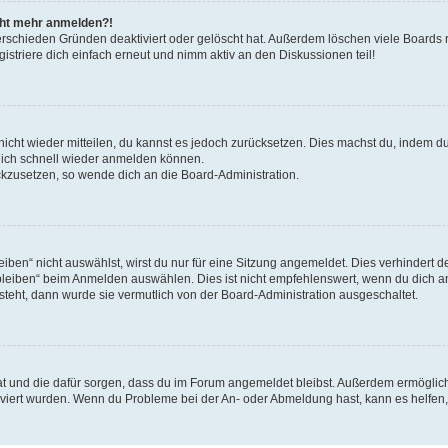
icht mehr anmelden?!
erschieden Gründen deaktiviert oder gelöscht hat. Außerdem löschen viele Boards r
triere dich einfach erneut und nimm aktiv an den Diskussionen teil!
 nicht wieder mitteilen, du kannst es jedoch zurücksetzen. Dies machst du, indem 
 dich schnell wieder anmelden können.
ückzusetzen, so wende dich an die Board-Administration.
en“ nicht auswählst, wirst du nur für eine Sitzung angemeldet. Dies verhindert 
leiben“ beim Anmelden auswählen. Dies ist nicht empfehlenswert, wenn du dich an
 steht, dann wurde sie vermutlich von der Board-Administration ausgeschaltet.
 hat und die dafür sorgen, dass du im Forum angemeldet bleibst. Außerdem ermögli
tiviert wurden. Wenn du Probleme bei der An- oder Abmeldung hast, kann es helfen