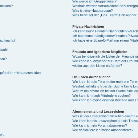
Wie werde ich Gruppenleiter?
anmelden?!
Weshalb werden verschiedene Benutzergrupp
Was ist eine Hauptgruppe?
Was bedeutet der „Das Team“-Link auf der S
Private Nachrichten
Ich kann keine Privaten Nachrichten versch
Ich bekomme ständig unerwünschte Private
auftaucht?
Ich habe eine Spam-E-Mail von einem Mitgli
alsch!
Freunde und ignorierte Mitglieder
Wozu benötige ich die Listen der Freunde un
rden?
Wie kann ich Mitglieder zur Liste der Freund
wieder aus den Listen entfernen?
fgefordert, mich anzumelden.
Die Foren durchsuchen
Wie kann ich ein Forum oder mehrere For
Weshalb erhalte ich bei der Suche keine Er
Warum bekomme ich bei der Suche eine lee
Wie kann ich nach Mitgliedern suchen?
Wie kann ich meine eigenen Beiträge und T
Abonnements und Lesezeichen
Was ist der Unterschied zwischen einem L
Wie kann ich ein Lesezeichen auf ein Them
Wie kann ich ein Forum abonnieren?
Wie deaktiviere ich meine Abonnements?
gs?