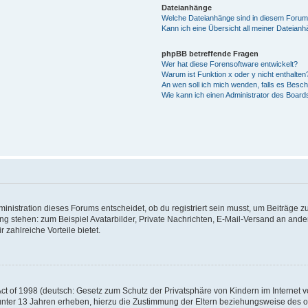
Dateianhänge
Welche Dateianhänge sind in diesem Forum
Kann ich eine Übersicht all meiner Dateian
phpBB betreffende Fragen
Wer hat diese Forensoftware entwickelt?
Warum ist Funktion x oder y nicht enthalten
An wen soll ich mich wenden, falls es Besc
Wie kann ich einen Administrator des Board
istration dieses Forums entscheidet, ob du registriert sein musst, um Beiträge zu s
ung stehen: zum Beispiel Avatarbilder, Private Nachrichten, E-Mail-Versand an ander
 zahlreiche Vorteile bietet.
t of 1998 (deutsch: Gesetz zum Schutz der Privatsphäre von Kindern im Internet vo
unter 13 Jahren erheben, hierzu die Zustimmung der Eltern beziehungsweise des o