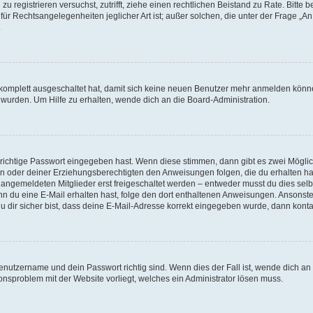
h zu registrieren versuchst, zutrifft, ziehe einen rechtlichen Beistand zu Rate. Bit
für Rechtsangelegenheiten jeglicher Art ist; außer solchen, die unter der Frage „
.
g komplett ausgeschaltet hat, damit sich keine neuen Benutzer mehr anmelden könn
 wurden. Um Hilfe zu erhalten, wende dich an die Board-Administration.
 richtige Passwort eingegeben hast. Wenn diese stimmen, dann gibt es zwei Mögl
tern oder deiner Erziehungsberechtigten den Anweisungen folgen, die du erhalten ha
u angemeldeten Mitglieder erst freigeschaltet werden – entweder musst du dies selbs
. Wenn du eine E-Mail erhalten hast, folge den dort enthaltenen Anweisungen. Ansons
 dir sicher bist, dass deine E-Mail-Adresse korrekt eingegeben wurde, dann kontak
Benutzername und dein Passwort richtig sind. Wenn dies der Fall ist, wende dich a
ionsproblem mit der Website vorliegt, welches ein Administrator lösen muss.