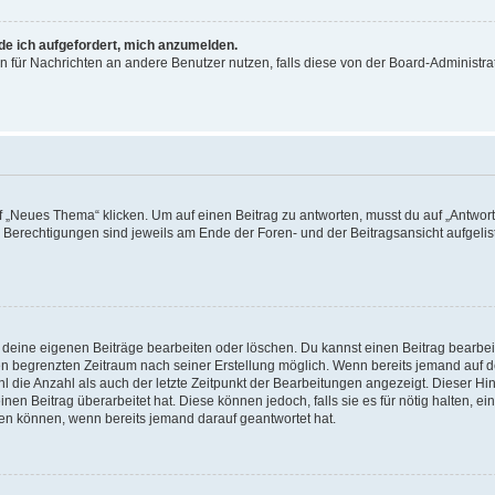
rde ich aufgefordert, mich anzumelden.
ion für Nachrichten an andere Benutzer nutzen, falls diese von der Board-Administ
„Neues Thema“ klicken. Um auf einen Beitrag zu antworten, musst du auf „Antworte
e Berechtigungen sind jeweils am Ende der Foren- und der Beitragsansicht aufgeliste
r deine eigenen Beiträge bearbeiten oder löschen. Du kannst einen Beitrag bearbe
inen begrenzten Zeitraum nach seiner Erstellung möglich. Wenn bereits jemand auf de
 die Anzahl als auch der letzte Zeitpunkt der Bearbeitungen angezeigt. Dieser Hi
en Beitrag überarbeitet hat. Diese können jedoch, falls sie es für nötig halten, ei
hen können, wenn bereits jemand darauf geantwortet hat.