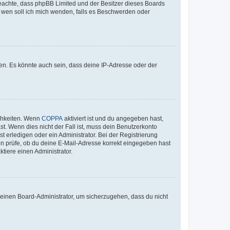
te beachte, dass phpBB Limited und der Besitzer dieses Boards
An wen soll ich mich wenden, falls es Beschwerden oder
en. Es könnte auch sein, dass deine IP-Adresse oder der
ichkeiten. Wenn
COPPA
aktiviert ist und du angegeben hast,
st. Wenn dies nicht der Fall ist, muss dein Benutzerkonto
t erledigen oder ein Administrator. Bei der Registrierung
ten prüfe, ob du deine E-Mail-Adresse korrekt eingegeben hast
tiere einen Administrator.
n einen Board-Administrator, um sicherzugehen, dass du nicht