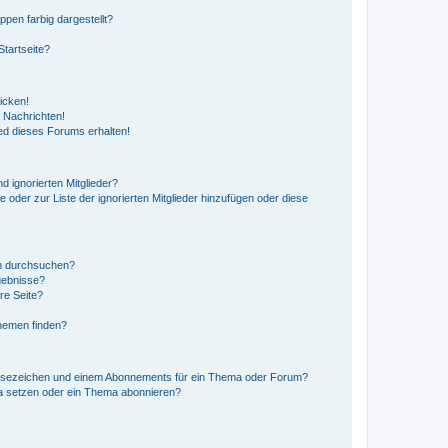
en farbig dargestellt?
tartseite?
icken!
 Nachrichten!
ed dieses Forums erhalten!
d ignorierten Mitglieder?
e oder zur Liste der ignorierten Mitglieder hinzufügen oder diese
en durchsuchen?
gebnisse?
re Seite?
hemen finden?
esezeichen und einem Abonnements für ein Thema oder Forum?
a setzen oder ein Thema abonnieren?