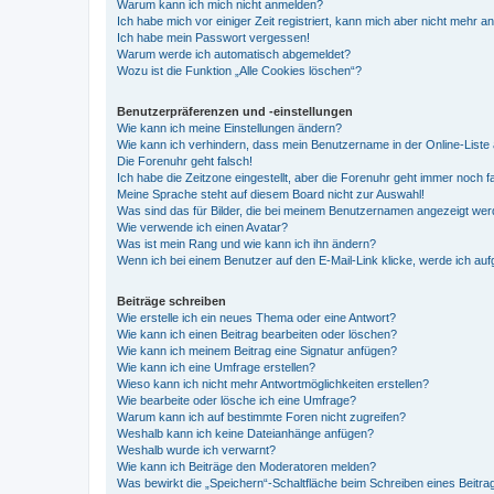
Warum kann ich mich nicht anmelden?
Ich habe mich vor einiger Zeit registriert, kann mich aber nicht mehr 
Ich habe mein Passwort vergessen!
Warum werde ich automatisch abgemeldet?
Wozu ist die Funktion „Alle Cookies löschen“?
Benutzerpräferenzen und -einstellungen
Wie kann ich meine Einstellungen ändern?
Wie kann ich verhindern, dass mein Benutzername in der Online-Liste 
Die Forenuhr geht falsch!
Ich habe die Zeitzone eingestellt, aber die Forenuhr geht immer noch f
Meine Sprache steht auf diesem Board nicht zur Auswahl!
Was sind das für Bilder, die bei meinem Benutzernamen angezeigt we
Wie verwende ich einen Avatar?
Was ist mein Rang und wie kann ich ihn ändern?
Wenn ich bei einem Benutzer auf den E-Mail-Link klicke, werde ich au
Beiträge schreiben
Wie erstelle ich ein neues Thema oder eine Antwort?
Wie kann ich einen Beitrag bearbeiten oder löschen?
Wie kann ich meinem Beitrag eine Signatur anfügen?
Wie kann ich eine Umfrage erstellen?
Wieso kann ich nicht mehr Antwortmöglichkeiten erstellen?
Wie bearbeite oder lösche ich eine Umfrage?
Warum kann ich auf bestimmte Foren nicht zugreifen?
Weshalb kann ich keine Dateianhänge anfügen?
Weshalb wurde ich verwarnt?
Wie kann ich Beiträge den Moderatoren melden?
Was bewirkt die „Speichern“-Schaltfläche beim Schreiben eines Beitra