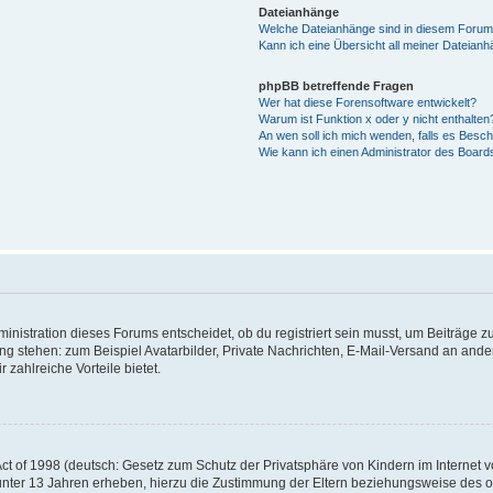
Dateianhänge
Welche Dateianhänge sind in diesem Forum
Kann ich eine Übersicht all meiner Dateian
phpBB betreffende Fragen
Wer hat diese Forensoftware entwickelt?
Warum ist Funktion x oder y nicht enthalten
An wen soll ich mich wenden, falls es Besc
Wie kann ich einen Administrator des Board
istration dieses Forums entscheidet, ob du registriert sein musst, um Beiträge zu s
ung stehen: zum Beispiel Avatarbilder, Private Nachrichten, E-Mail-Versand an ander
 zahlreiche Vorteile bietet.
t of 1998 (deutsch: Gesetz zum Schutz der Privatsphäre von Kindern im Internet vo
unter 13 Jahren erheben, hierzu die Zustimmung der Eltern beziehungsweise des o