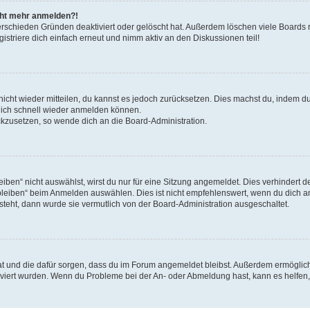
icht mehr anmelden?!
erschieden Gründen deaktiviert oder gelöscht hat. Außerdem löschen viele Boards r
triere dich einfach erneut und nimm aktiv an den Diskussionen teil!
 nicht wieder mitteilen, du kannst es jedoch zurücksetzen. Dies machst du, indem 
 dich schnell wieder anmelden können.
ückzusetzen, so wende dich an die Board-Administration.
en“ nicht auswählst, wirst du nur für eine Sitzung angemeldet. Dies verhindert 
leiben“ beim Anmelden auswählen. Dies ist nicht empfehlenswert, wenn du dich an
 steht, dann wurde sie vermutlich von der Board-Administration ausgeschaltet.
 hat und die dafür sorgen, dass du im Forum angemeldet bleibst. Außerdem ermögli
tiviert wurden. Wenn du Probleme bei der An- oder Abmeldung hast, kann es helfen