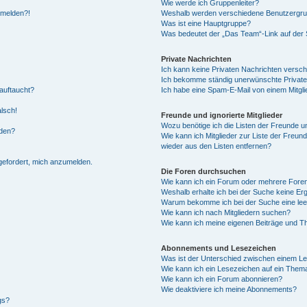
Wie werde ich Gruppenleiter?
anmelden?!
Weshalb werden verschiedene Benutzergrupp
Was ist eine Hauptgruppe?
Was bedeutet der „Das Team“-Link auf der S
Private Nachrichten
Ich kann keine Privaten Nachrichten versch
Ich bekomme ständig unerwünschte Private
auftaucht?
Ich habe eine Spam-E-Mail von einem Mitgli
alsch!
Freunde und ignorierte Mitglieder
Wozu benötige ich die Listen der Freunde un
rden?
Wie kann ich Mitglieder zur Liste der Freund
wieder aus den Listen entfernen?
fgefordert, mich anzumelden.
Die Foren durchsuchen
Wie kann ich ein Forum oder mehrere For
Weshalb erhalte ich bei der Suche keine Er
Warum bekomme ich bei der Suche eine lee
Wie kann ich nach Mitgliedern suchen?
Wie kann ich meine eigenen Beiträge und T
Abonnements und Lesezeichen
Was ist der Unterschied zwischen einem L
Wie kann ich ein Lesezeichen auf ein Them
Wie kann ich ein Forum abonnieren?
Wie deaktiviere ich meine Abonnements?
gs?