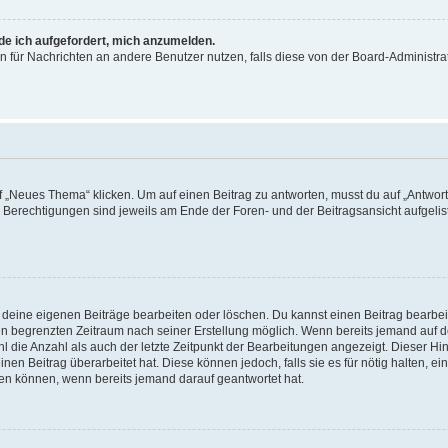
rde ich aufgefordert, mich anzumelden.
ion für Nachrichten an andere Benutzer nutzen, falls diese von der Board-Administ
„Neues Thema“ klicken. Um auf einen Beitrag zu antworten, musst du auf „Antworte
e Berechtigungen sind jeweils am Ende der Foren- und der Beitragsansicht aufgeliste
r deine eigenen Beiträge bearbeiten oder löschen. Du kannst einen Beitrag bearbe
inen begrenzten Zeitraum nach seiner Erstellung möglich. Wenn bereits jemand auf de
 die Anzahl als auch der letzte Zeitpunkt der Bearbeitungen angezeigt. Dieser Hi
en Beitrag überarbeitet hat. Diese können jedoch, falls sie es für nötig halten, ei
hen können, wenn bereits jemand darauf geantwortet hat.