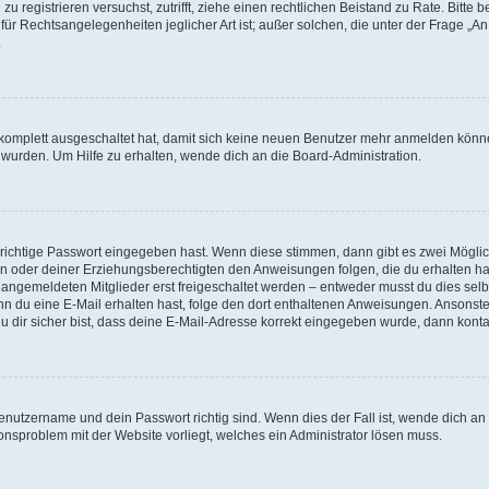
h zu registrieren versuchst, zutrifft, ziehe einen rechtlichen Beistand zu Rate. Bit
für Rechtsangelegenheiten jeglicher Art ist; außer solchen, die unter der Frage „
.
g komplett ausgeschaltet hat, damit sich keine neuen Benutzer mehr anmelden könn
 wurden. Um Hilfe zu erhalten, wende dich an die Board-Administration.
 richtige Passwort eingegeben hast. Wenn diese stimmen, dann gibt es zwei Mögl
tern oder deiner Erziehungsberechtigten den Anweisungen folgen, die du erhalten ha
u angemeldeten Mitglieder erst freigeschaltet werden – entweder musst du dies selbs
. Wenn du eine E-Mail erhalten hast, folge den dort enthaltenen Anweisungen. Ansons
 dir sicher bist, dass deine E-Mail-Adresse korrekt eingegeben wurde, dann kontak
Benutzername und dein Passwort richtig sind. Wenn dies der Fall ist, wende dich a
ionsproblem mit der Website vorliegt, welches ein Administrator lösen muss.