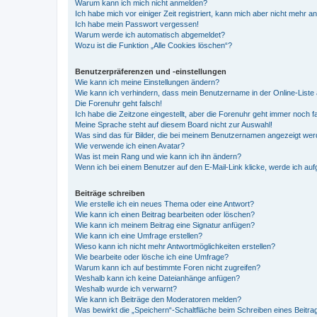
Warum kann ich mich nicht anmelden?
Ich habe mich vor einiger Zeit registriert, kann mich aber nicht mehr 
Ich habe mein Passwort vergessen!
Warum werde ich automatisch abgemeldet?
Wozu ist die Funktion „Alle Cookies löschen“?
Benutzerpräferenzen und -einstellungen
Wie kann ich meine Einstellungen ändern?
Wie kann ich verhindern, dass mein Benutzername in der Online-Liste 
Die Forenuhr geht falsch!
Ich habe die Zeitzone eingestellt, aber die Forenuhr geht immer noch f
Meine Sprache steht auf diesem Board nicht zur Auswahl!
Was sind das für Bilder, die bei meinem Benutzernamen angezeigt we
Wie verwende ich einen Avatar?
Was ist mein Rang und wie kann ich ihn ändern?
Wenn ich bei einem Benutzer auf den E-Mail-Link klicke, werde ich au
Beiträge schreiben
Wie erstelle ich ein neues Thema oder eine Antwort?
Wie kann ich einen Beitrag bearbeiten oder löschen?
Wie kann ich meinem Beitrag eine Signatur anfügen?
Wie kann ich eine Umfrage erstellen?
Wieso kann ich nicht mehr Antwortmöglichkeiten erstellen?
Wie bearbeite oder lösche ich eine Umfrage?
Warum kann ich auf bestimmte Foren nicht zugreifen?
Weshalb kann ich keine Dateianhänge anfügen?
Weshalb wurde ich verwarnt?
Wie kann ich Beiträge den Moderatoren melden?
Was bewirkt die „Speichern“-Schaltfläche beim Schreiben eines Beitra