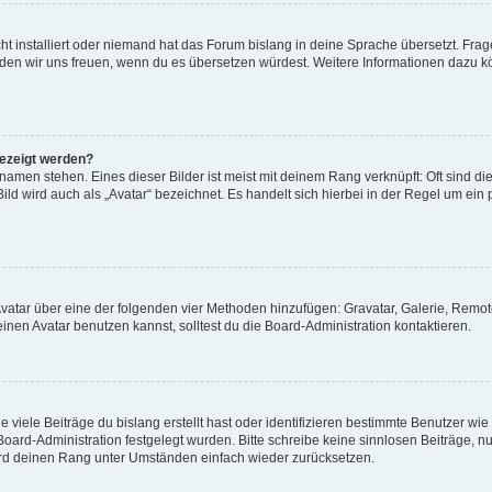
t installiert oder niemand hat das Forum bislang in deine Sprache übersetzt. Frag
, würden wir uns freuen, wenn du es übersetzen würdest. Weitere Informationen dazu
gezeigt werden?
amen stehen. Eines dieser Bilder ist meist mit deinem Rang verknüpft: Oft sind di
ld wird auch als „Avatar“ bezeichnet. Es handelt sich hierbei in der Regel um ein
 Avatar über eine der folgenden vier Methoden hinzufügen: Gravatar, Galerie, Rem
en Avatar benutzen kannst, solltest du die Board-Administration kontaktieren.
viele Beiträge du bislang erstellt hast oder identifizieren bestimmte Benutzer w
 Board-Administration festgelegt wurden. Bitte schreibe keine sinnlosen Beiträge
wird deinen Rang unter Umständen einfach wieder zurücksetzen.