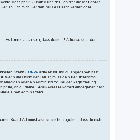
te beachte, dass phpBB Limited und der Besitzer dieses Boards
An wen soll ich mich wenden, falls es Beschwerden oder
en. Es könnte auch sein, dass deine IP-Adresse oder der
ichkeiten. Wenn
COPPA
aktiviert ist und du angegeben hast,
st. Wenn dies nicht der Fall ist, muss dein Benutzerkonto
t erledigen oder ein Administrator. Bei der Registrierung
ten prüfe, ob du deine E-Mail-Adresse korrekt eingegeben hast
tiere einen Administrator.
n einen Board-Administrator, um sicherzugehen, dass du nicht