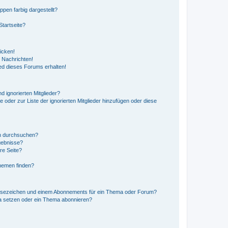
en farbig dargestellt?
tartseite?
icken!
 Nachrichten!
ed dieses Forums erhalten!
d ignorierten Mitglieder?
e oder zur Liste der ignorierten Mitglieder hinzufügen oder diese
en durchsuchen?
gebnisse?
re Seite?
hemen finden?
esezeichen und einem Abonnements für ein Thema oder Forum?
a setzen oder ein Thema abonnieren?