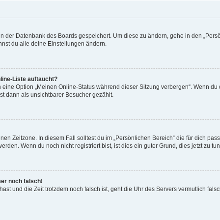
n in der Datenbank des Boards gespeichert. Um diese zu ändern, gehe in den „Persö
nst du alle deine Einstellungen ändern.
ine-Liste auftaucht?
n eine Option „Meinen Online-Status während dieser Sitzung verbergen“. Wenn du d
st dann als unsichtbarer Besucher gezählt.
en Zeitzone. In diesem Fall solltest du im „Persönlichen Bereich“ die für dich passe
den. Wenn du noch nicht registriert bist, ist dies ein guter Grund, dies jetzt zu tun
mer noch falsch!
t hast und die Zeit trotzdem noch falsch ist, geht die Uhr des Servers vermutlich fal