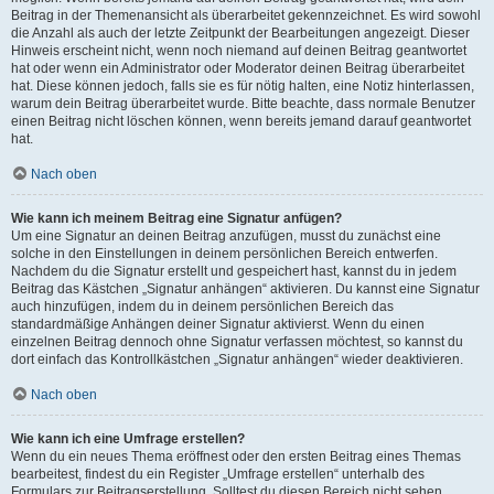
Beitrag in der Themenansicht als überarbeitet gekennzeichnet. Es wird sowohl
die Anzahl als auch der letzte Zeitpunkt der Bearbeitungen angezeigt. Dieser
Hinweis erscheint nicht, wenn noch niemand auf deinen Beitrag geantwortet
hat oder wenn ein Administrator oder Moderator deinen Beitrag überarbeitet
hat. Diese können jedoch, falls sie es für nötig halten, eine Notiz hinterlassen,
warum dein Beitrag überarbeitet wurde. Bitte beachte, dass normale Benutzer
einen Beitrag nicht löschen können, wenn bereits jemand darauf geantwortet
hat.
Nach oben
Wie kann ich meinem Beitrag eine Signatur anfügen?
Um eine Signatur an deinen Beitrag anzufügen, musst du zunächst eine
solche in den Einstellungen in deinem persönlichen Bereich entwerfen.
Nachdem du die Signatur erstellt und gespeichert hast, kannst du in jedem
Beitrag das Kästchen „Signatur anhängen“ aktivieren. Du kannst eine Signatur
auch hinzufügen, indem du in deinem persönlichen Bereich das
standardmäßige Anhängen deiner Signatur aktivierst. Wenn du einen
einzelnen Beitrag dennoch ohne Signatur verfassen möchtest, so kannst du
dort einfach das Kontrollkästchen „Signatur anhängen“ wieder deaktivieren.
Nach oben
Wie kann ich eine Umfrage erstellen?
Wenn du ein neues Thema eröffnest oder den ersten Beitrag eines Themas
bearbeitest, findest du ein Register „Umfrage erstellen“ unterhalb des
Formulars zur Beitragserstellung. Solltest du diesen Bereich nicht sehen