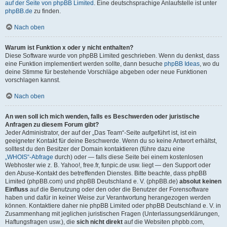
auf der Seite von phpBB Limited
. Eine deutschsprachige Anlaufstelle ist unter
phpBB.de
zu finden.
Nach oben
Warum ist Funktion x oder y nicht enthalten?
Diese Software wurde von phpBB Limited geschrieben. Wenn du denkst, dass
eine Funktion implementiert werden sollte, dann besuche
phpBB Ideas
, wo du
deine Stimme für bestehende Vorschläge abgeben oder neue Funktionen
vorschlagen kannst.
Nach oben
An wen soll ich mich wenden, falls es Beschwerden oder juristische
Anfragen zu diesem Forum gibt?
Jeder Administrator, der auf der „Das Team“-Seite aufgeführt ist, ist ein
geeigneter Kontakt für deine Beschwerde. Wenn du so keine Antwort erhältst,
solltest du den Besitzer der Domain kontaktieren (führe dazu eine
„WHOIS“-Abfrage
durch) oder — falls diese Seite bei einem kostenlosen
Webhoster wie z. B. Yahoo!, free.fr, funpic.de usw. liegt — den Support oder
den Abuse-Kontakt des betreffenden Dienstes. Bitte beachte, dass phpBB
Limited (phpBB.com) und phpBB Deutschland e. V. (phpBB.de)
absolut keinen
Einfluss
auf die Benutzung oder den oder die Benutzer der Forensoftware
haben und dafür in keiner Weise zur Verantwortung herangezogen werden
können. Kontaktiere daher nie phpBB Limited oder phpBB Deutschland e. V. in
Zusammenhang mit jeglichen juristischen Fragen (Unterlassungserklärungen,
Haftungsfragen usw.), die
sich nicht direkt
auf die Websiten phpbb.com,