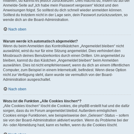
mitteilen, du kannst es jedoch zurücksetzen. Dies machst du, indem du auf der
Anmelde-Seite auf „Ich habe mein Passwort vergessen“ klickst und den
Anweisungen folgst. So solltest du dich schnell wieder anmelden können.
Solltest du trotzdem nicht in der Lage sein, dein Passwort zurückzusetzen, so
wende dich an die Board-Administration.
Nach oben
Warum werde ich automatisch abgemeldet?
Wenn du beim Anmelden das Kontrollkästchen „Angemeldet bleiben“ nicht
auswählst, wirst du nur für eine Sitzung angemeldet. Dies verhindert den
Missbrauch deines Benutzerkontos durch einen Dritten. Um angemeldet zu
bleiben, kannst du das Kästchen „Angemeldet bleiben“ beim Anmelden
auswählen. Dies ist nicht empfehlenswert, wenn du dich an einem öffentlichen
Computer, zum Beispiel in einem Internetcafé, befindest. Wenn diese Option
nicht zur Verfügung steht, dann wurde sie vermutlich von der Board-
Administration ausgeschaltet.
Nach oben
Wozu ist die Funktion „Alle Cookies löschen“?
„Alle Cookies löschen“ löscht die Cookies, die phpBB erstellt hat und die dafür
sorgen, dass du im Forum angemeldet bleibst. Außerdem ermöglichen
Cookies einige Funktionen, wie beispielsweise den „Gelesen“-Status – sofern
sie von der Board-Administration aktiviert wurden. Wenn du Probleme bei der
An- oder Abmeldung hast, kann es helfen, wenn du die Cookies löscht.