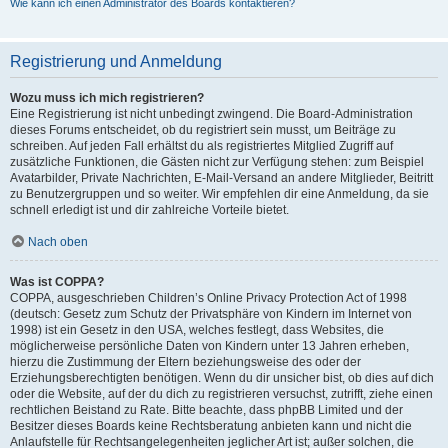
Wie kann ich einen Administrator des Boards kontaktieren?
Registrierung und Anmeldung
Wozu muss ich mich registrieren?
Eine Registrierung ist nicht unbedingt zwingend. Die Board-Administration
dieses Forums entscheidet, ob du registriert sein musst, um Beiträge zu
schreiben. Auf jeden Fall erhältst du als registriertes Mitglied Zugriff auf
zusätzliche Funktionen, die Gästen nicht zur Verfügung stehen: zum Beispiel
Avatarbilder, Private Nachrichten, E-Mail-Versand an andere Mitglieder, Beitritt
zu Benutzergruppen und so weiter. Wir empfehlen dir eine Anmeldung, da sie
schnell erledigt ist und dir zahlreiche Vorteile bietet.
Nach oben
Was ist COPPA?
COPPA, ausgeschrieben Children’s Online Privacy Protection Act of 1998
(deutsch: Gesetz zum Schutz der Privatsphäre von Kindern im Internet von
1998) ist ein Gesetz in den USA, welches festlegt, dass Websites, die
möglicherweise persönliche Daten von Kindern unter 13 Jahren erheben,
hierzu die Zustimmung der Eltern beziehungsweise des oder der
Erziehungsberechtigten benötigen. Wenn du dir unsicher bist, ob dies auf dich
oder die Website, auf der du dich zu registrieren versuchst, zutrifft, ziehe einen
rechtlichen Beistand zu Rate. Bitte beachte, dass phpBB Limited und der
Besitzer dieses Boards keine Rechtsberatung anbieten kann und nicht die
Anlaufstelle für Rechtsangelegenheiten jeglicher Art ist; außer solchen, die