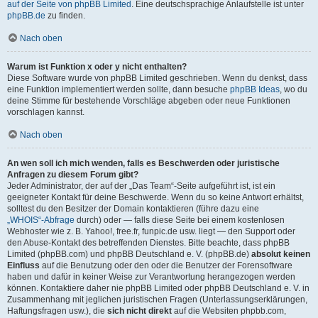
auf der Seite von phpBB Limited
. Eine deutschsprachige Anlaufstelle ist unter
phpBB.de
zu finden.
Nach oben
Warum ist Funktion x oder y nicht enthalten?
Diese Software wurde von phpBB Limited geschrieben. Wenn du denkst, dass
eine Funktion implementiert werden sollte, dann besuche
phpBB Ideas
, wo du
deine Stimme für bestehende Vorschläge abgeben oder neue Funktionen
vorschlagen kannst.
Nach oben
An wen soll ich mich wenden, falls es Beschwerden oder juristische
Anfragen zu diesem Forum gibt?
Jeder Administrator, der auf der „Das Team“-Seite aufgeführt ist, ist ein
geeigneter Kontakt für deine Beschwerde. Wenn du so keine Antwort erhältst,
solltest du den Besitzer der Domain kontaktieren (führe dazu eine
„WHOIS“-Abfrage
durch) oder — falls diese Seite bei einem kostenlosen
Webhoster wie z. B. Yahoo!, free.fr, funpic.de usw. liegt — den Support oder
den Abuse-Kontakt des betreffenden Dienstes. Bitte beachte, dass phpBB
Limited (phpBB.com) und phpBB Deutschland e. V. (phpBB.de)
absolut keinen
Einfluss
auf die Benutzung oder den oder die Benutzer der Forensoftware
haben und dafür in keiner Weise zur Verantwortung herangezogen werden
können. Kontaktiere daher nie phpBB Limited oder phpBB Deutschland e. V. in
Zusammenhang mit jeglichen juristischen Fragen (Unterlassungserklärungen,
Haftungsfragen usw.), die
sich nicht direkt
auf die Websiten phpbb.com,