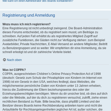
Wie kann ich einen Administrator des Boards kontaktieren?
Registrierung und Anmeldung
Wozu muss ich mich registrieren?
Eine Registrierung ist nicht unbedingt zwingend. Die Board-Administration
dieses Forums entscheidet, ob du registriert sein musst, um Beiträge zu
schreiben. Auf jeden Fall erhältst du als registriertes Mitglied Zugriff auf
zusätzliche Funktionen, die Gästen nicht zur Verfügung stehen: zum Beispiel
Avatarbilder, Private Nachrichten, E-Mail-Versand an andere Mitglieder, Beitritt
zu Benutzergruppen und so weiter. Wir empfehlen dir eine Anmeldung, da sie
schnell erledigt ist und dir zahlreiche Vorteile bietet.
Nach oben
Was ist COPPA?
COPPA, ausgeschrieben Children’s Online Privacy Protection Act of 1998
(deutsch: Gesetz zum Schutz der Privatsphäre von Kindern im Internet von
1998) ist ein Gesetz in den USA, welches festlegt, dass Websites, die
möglicherweise persönliche Daten von Kindern unter 13 Jahren erheben,
hierzu die Zustimmung der Eltern beziehungsweise des oder der
Erziehungsberechtigten benötigen. Wenn du dir unsicher bist, ob dies auf dich
oder die Website, auf der du dich zu registrieren versuchst, zutrifft, ziehe einen
rechtlichen Beistand zu Rate. Bitte beachte, dass phpBB Limited und der
Besitzer dieses Boards keine Rechtsberatung anbieten kann und nicht die
Anlaufstelle für Rechtsangelegenheiten jeglicher Art ist; außer solchen, die