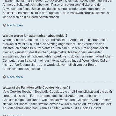
mitteilen, du kannst es jedoch zurücksetzen. Dies machst du, indem du auf der
Anmelde-Seite auf „Ich habe mein Passwort vergessen“ klickst und den
Anweisungen folgst. So solltest du dich schnell wieder anmelden können.
Solltest du trotzdem nicht in der Lage sein, dein Passwort zurückzusetzen, so
wende dich an die Board-Administration.
Nach oben
Warum werde ich automatisch abgemeldet?
Wenn du beim Anmelden das Kontrollkästchen „Angemeldet bleiben“ nicht
auswählst, wirst du nur für eine Sitzung angemeldet. Dies verhindert den
Missbrauch deines Benutzerkontos durch einen Dritten. Um angemeldet zu
bleiben, kannst du das Kästchen „Angemeldet bleiben“ beim Anmelden
auswählen. Dies ist nicht empfehlenswert, wenn du dich an einem öffentlichen
Computer, zum Beispiel in einem Internetcafé, befindest. Wenn diese Option
nicht zur Verfügung steht, dann wurde sie vermutlich von der Board-
Administration ausgeschaltet.
Nach oben
Wozu ist die Funktion „Alle Cookies löschen“?
„Alle Cookies löschen“ löscht die Cookies, die phpBB erstellt hat und die dafür
sorgen, dass du im Forum angemeldet bleibst. Außerdem ermöglichen
Cookies einige Funktionen, wie beispielsweise den „Gelesen“-Status – sofern
sie von der Board-Administration aktiviert wurden. Wenn du Probleme bei der
An- oder Abmeldung hast, kann es helfen, wenn du die Cookies löscht.