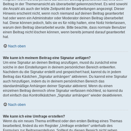
Beitrag in der Themenansicht als überarbeitet gekennzeichnet. Es wird sowohl
die Anzahl als auch der letzte Zeitpunkt der Bearbeitungen angezeigt. Dieser
Hinweis erscheint nicht, wenn noch niemand auf deinen Beitrag geantwortet
hat oder wenn ein Administrator oder Moderator deinen Beitrag überarbeitet
hat. Diese können jedoch, falls sie es für nötig halten, eine Notiz hinterlassen,
warum dein Beitrag überarbeitet wurde. Bitte beachte, dass normale Benutzer
einen Beitrag nicht löschen können, wenn bereits jemand darauf geantwortet
hat.
Nach oben
Wie kann ich meinem Beitrag eine Signatur anfügen?
Um eine Signatur an deinen Beitrag anzufügen, musst du zunächst eine
solche in den Einstellungen in deinem persönlichen Bereich entwerfen.
Nachdem du die Signatur erstellt und gespeichert hast, kannst du in jedem
Beitrag das Kästchen „Signatur anhängen“ aktivieren. Du kannst eine Signatur
auch hinzufügen, indem du in deinem persönlichen Bereich das
standardmäßige Anhängen deiner Signatur aktivierst. Wenn du einen
einzelnen Beitrag dennoch ohne Signatur verfassen möchtest, so kannst du
dort einfach das Kontrollkästchen „Signatur anhängen“ wieder deaktivieren.
Nach oben
Wie kann ich eine Umfrage erstellen?
Wenn du ein neues Thema eröffnest oder den ersten Beitrag eines Themas
bearbeitest, findest du ein Register „Umfrage erstellen“ unterhalb des
Formulars zur Beitragserstellung. Solltest du diesen Bereich nicht sehen